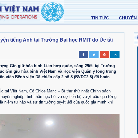
TIN TỨC
CHUYỂN 
ện tiếng Anh tại Trường Đại học RMIT do Úc tài
ợng Gìn giữ hòa bình Liên hợp quốc, sáng 29/5, tại Trường
ục Gìn giữ hòa bình Việt Nam và Học viện Quân y long trọng
hân viên Bệnh viện Dã chiến cấp 2 số 8 (BVDC2.8) đã hoàn
c tại Việt Nam, Cô Chloe Maric – Bí thư thứ nhất Chính sách
huyên nghiệp, tinh thần học hỏi và sự tiến bộ vượt bậc qua từng
 niềm tự hào và sự tin tưởng tuyệt đối của quốc gia mình khi