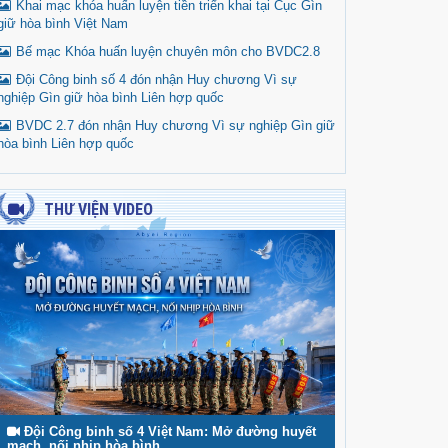
Khai mạc khóa huấn luyện tiền triển khai tại Cục Gìn
giữ hòa bình Việt Nam
Bế mạc Khóa huấn luyện chuyên môn cho BVDC2.8
Đội Công binh số 4 đón nhận Huy chương Vì sự
nghiệp Gìn giữ hòa bình Liên hợp quốc
BVDC 2.7 đón nhận Huy chương Vì sự nghiệp Gìn giữ
hòa bình Liên hợp quốc
THƯ VIỆN VIDEO
Đội Công binh số 4 Việt Nam: Mở đường huyết
mạch, nối nhịp hòa bình