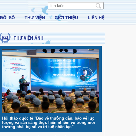
ĐỔI SỐ
THƯ VIỆN
GIỚI THIỆU
LIÊN HỆ
THƯ VIỆN ẢNH
Hội thảo quốc tế "Bảo vệ thường dân, bảo vệ lực
lượng và sẵn sàng thực hiện nhiệm vụ trong môi
trường phái bộ số và trí tuệ nhân tạo”