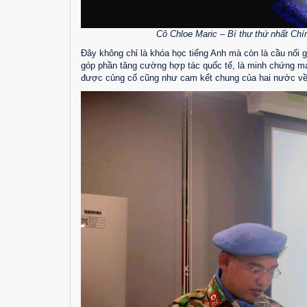
Cô Chloe Maric – Bí thư thứ nhất Chí
Đây không chỉ là khóa học tiếng Anh mà còn là cầu nối g
góp phần tăng cường hợp tác quốc tế, là minh chứng m
được củng cố cũng như cam kết chung của hai nước về 