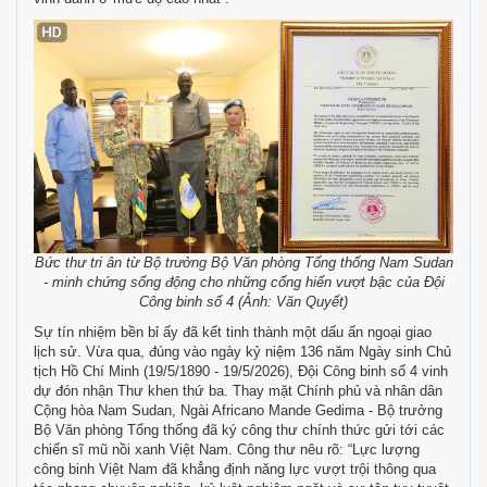
Bức thư tri ân từ Bộ trưởng Bộ Văn phòng Tổng thống Nam Sudan
- minh chứng sống động cho những cống hiến vượt bậc của Đội
Công binh số 4 (Ảnh: Văn Quyết)
Sự tín nhiệm bền bỉ ấy đã kết tinh thành một dấu ấn ngoại giao
lịch sử. Vừa qua, đúng vào ngày kỷ niệm 136 năm Ngày sinh Chủ
tịch Hồ Chí Minh (19/5/1890 - 19/5/2026), Đội Công binh số 4 vinh
dự đón nhận Thư khen thứ ba. Thay mặt Chính phủ và nhân dân
Cộng hòa Nam Sudan, Ngài Africano Mande Gedima - Bộ trưởng
Bộ Văn phòng Tổng thống đã ký công thư chính thức gửi tới các
chiến sĩ mũ nồi xanh Việt Nam. Công thư nêu rõ: “Lực lượng
công binh Việt Nam đã khẳng định năng lực vượt trội thông qua