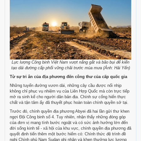
Lực lượng Công binh Việt Nam vượt nắng gắt và bão bụi để kiến
tạo dải đường cấp phối vững chãi trước mùa mưa (Ảnh: Hải Yến)
Từ sự tri ân của địa phương đến công thư của cấp quốc gia
Những tuyến đường vươn dài, những cây cầu được nối nhịp
không chỉ phục vụ nhiệm vụ của Liên Hợp Quốc mà còn trực tiếp
mở ra sinh kế cho người dân bản địa. Chính sự cống hiến thực
chất và tận tâm ấy đã thuyết phục hoàn toàn chính quyền sở tại.
Trước đó, chính quyền địa phương Abyei đã hai lần gửi thư khen
ngợi Đội Công binh số 4. Tuy nhiên, nhận thấy những đóng góp
của đơn vị mang tính bước ngoặt và có sức ảnh hưởng lớn đến
đời sống kinh tế - xã hội của khu vực, chính quyền địa phương đã
quyết định tiến thêm một bước hiếm có: Chính thức đệ trình đề
nghị Chính phủ Nam Sudan ghi nhận và khen thưởng lực lượng