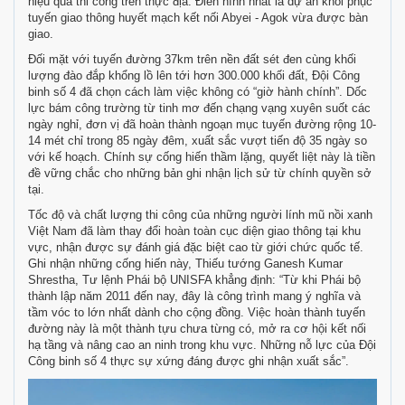
hiệu quả thi công trên thực địa. Điển hình nhất là dự án khôi phục
tuyến giao thông huyết mạch kết nối Abyei - Agok vừa được bàn
giao.
Đối mặt với tuyến đường 37km trên nền đất sét đen cùng khối
lượng đào đắp khổng lồ lên tới hơn 300.000 khối đất, Đội Công
binh số 4 đã chọn cách làm việc không có “giờ hành chính”. Dốc
lực bám công trường từ tinh mơ đến chạng vạng xuyên suốt các
ngày nghỉ, đơn vị đã hoàn thành ngoạn mục tuyến đường rộng 10-
14 mét chỉ trong 85 ngày đêm, xuất sắc vượt tiến độ 35 ngày so
với kế hoạch. Chính sự cống hiến thầm lặng, quyết liệt này là tiền
đề vững chắc cho những bản ghi nhận lịch sử từ chính quyền sở
tại.
Tốc độ và chất lượng thi công của những người lính mũ nồi xanh
Việt Nam đã làm thay đổi hoàn toàn cục diện giao thông tại khu
vực, nhận được sự đánh giá đặc biệt cao từ giới chức quốc tế.
Ghi nhận những cống hiến này, Thiếu tướng Ganesh Kumar
Shrestha, Tư lệnh Phái bộ UNISFA khẳng định: “Từ khi Phái bộ
thành lập năm 2011 đến nay, đây là công trình mang ý nghĩa và
tầm vóc to lớn nhất dành cho cộng đồng. Việc hoàn thành tuyến
đường này là một thành tựu chưa từng có, mở ra cơ hội kết nối
hạ tầng và nâng cao an ninh trong khu vực. Những nỗ lực của Đội
Công binh số 4 thực sự xứng đáng được ghi nhận xuất sắc”.