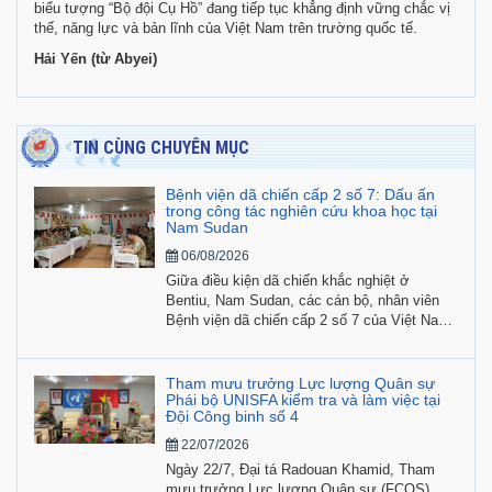
biểu tượng “Bộ đội Cụ Hồ” đang tiếp tục khẳng định vững chắc vị
thế, năng lực và bản lĩnh của Việt Nam trên trường quốc tế.
Hải Yến (từ Abyei)
TIN CÙNG CHUYÊN MỤC
Bệnh viện dã chiến cấp 2 số 7: Dấu ấn
trong công tác nghiên cứu khoa học tại
Nam Sudan
06/08/2026
Giữa điều kiện dã chiến khắc nghiệt ở
Bentiu, Nam Sudan, các cán bộ, nhân viên
Bệnh viện dã chiến cấp 2 số 7 của Việt Nam
không chỉ hoàn thành nhiệm vụ khám, cấp
cứu, điều trị cho lực lượng gìn giữ hòa bình
Liên hợp quốc mà còn tích cực tiến hành
Tham mưu trưởng Lực lượng Quân sự
nghiên cứu khoa học gắn với thực tiễn nhiệm
Phái bộ UNISFA kiểm tra và làm việc tại
Đội Công binh số 4
vụ.
22/07/2026
Ngày 22/7, Đại tá Radouan Khamid, Tham
mưu trưởng Lực lượng Quân sự (FCOS)