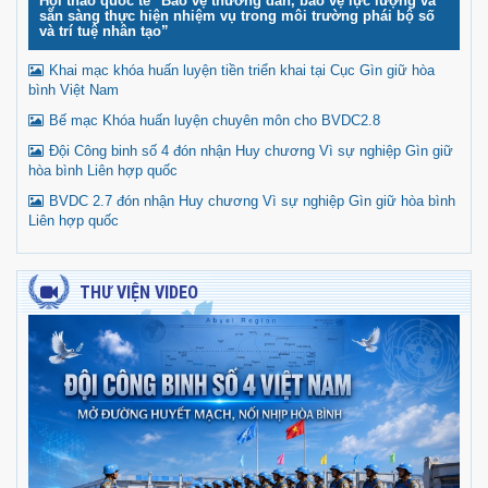
Hội thảo quốc tế "Bảo vệ thường dân, bảo vệ lực lượng và
sẵn sàng thực hiện nhiệm vụ trong môi trường phái bộ số
và trí tuệ nhân tạo”
Khai mạc khóa huấn luyện tiền triển khai tại Cục Gìn giữ hòa
bình Việt Nam
Bế mạc Khóa huấn luyện chuyên môn cho BVDC2.8
Đội Công binh số 4 đón nhận Huy chương Vì sự nghiệp Gìn giữ
hòa bình Liên hợp quốc
BVDC 2.7 đón nhận Huy chương Vì sự nghiệp Gìn giữ hòa bình
Liên hợp quốc
THƯ VIỆN VIDEO