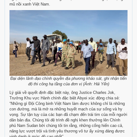
mũ nồi xanh Việt Nam.
Đại diện lãnh đạo chính quyền địa phương khảo sát, ghi nhận tiến
độ thi công hạ tầng của đơn vị (Ảnh: Hải Yến)
Lý giải về quyết định đặc biệt này, ông Justice Charles Jok,
Trưởng Khu vực Hành chính đặc biệt Abyei xúc động chia sẻ:
“Những gì Đội Công binh Việt Nam làm được không chỉ là những
con đường, mà là mở ra những huyết mạch của sự sống và hy
vọng. Sự tận tụy của các bạn đã chạm đến trái tim của mỗi người
dân bản địa. Chúng tôi đệ trình đề nghị khen thưởng lên Chính
phủ Nam Sudan bởi chúng tôi tin rằng, những cống hiến cao cả,
năng lực vượt trội và tình yêu thương vô tư ấy xứng đáng được
vinh danh ở mức độ cao nhất”.