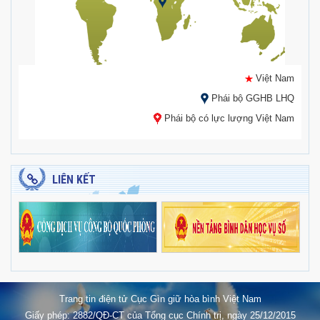
Việt Nam
Phái bộ GGHB LHQ
Phái bộ có lực lượng Việt Nam
LIÊN KẾT
Trang tin điện tử Cục Gìn giữ hòa bình Việt Nam
Giấy phép: 2882/QĐ-CT của Tổng cục Chính trị, ngày 25/12/2015