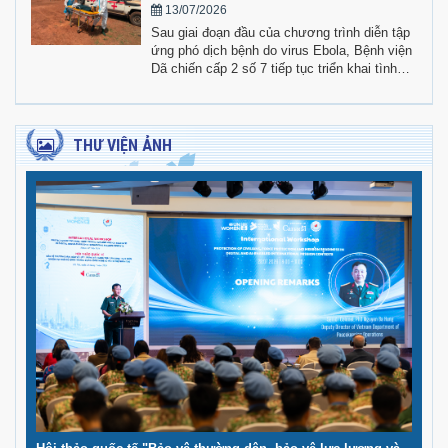
chuỗi hoạt động kiểm tra toàn diện, hỗ trợ kỹ
13/07/2026
thuật, phối hợp và trao đổi công tác tại địa
Sau giai đoạn đầu của chương trình diễn tập
bàn.
ứng phó dịch bệnh do virus Ebola, Bệnh viện
Dã chiến cấp 2 số 7 tiếp tục triển khai tình
huống diễn tập nâng cao với giả định xuất
hiện đồng thời nhiều trường hợp nghi nhiễm
Ebola cần được tiếp nhận, cách ly và xử trí
khẩn cấp.
THƯ VIỆN ẢNH