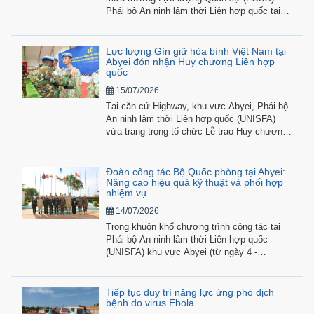
Phái bộ An ninh lâm thời Liên hợp quốc tại
khu vực Abyei (UNISFA) đã đến thăm và làm
việc trực tiếp tại Đội Công binh số 4 Việt
Nam. Buổi làm việc tập trung rà soát công
Lực lượng Gìn giữ hòa bình Việt Nam tại
tác hiệp đồng tác chiến, tiến độ triển khai các
Abyei đón nhận Huy chương Liên hợp
quốc
nhiệm vụ kỹ thuật quân sự và khả năng bảo
đảm hậu cần - kỹ thuật tại địa bàn.
15/07/2026
Tại căn cứ Highway, khu vực Abyei, Phái bộ
An ninh lâm thời Liên hợp quốc (UNISFA)
vừa trang trọng tổ chức Lễ trao Huy chương
“Vì sự nghiệp Gìn giữ hòa bình Liên hợp
quốc” cho 184 cán bộ, nhân viên Đội Công
binh số 4 cùng các sĩ quan cá nhân đang làm
Đoàn công tác Bộ Quốc phòng tại Abyei:
nhiệm vụ tại Phái bộ.
Nâng cao hiệu quả kỹ thuật và phối hợp
nhiệm vụ
14/07/2026
Trong khuôn khổ chương trình công tác tại
Phái bộ An ninh lâm thời Liên hợp quốc
(UNISFA) khu vực Abyei (từ ngày 4 -
28/7/2026), Đoàn công tác Bộ Quốc phòng
Việt Nam do Đại tá Phạm Tân Phong, Phó
Cục trưởng Cục Gìn giữ hòa bình Việt Nam
Tiếp tục duy trì năng lực ứng phó dịch
làm trưởng đoàn, đang tích cực triển khai
bệnh do virus Ebola