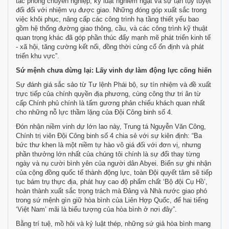
tác phong chuyên nghiệp, kỷ luật nghiêm ngặt và sự tận tụy tuyệt
đối đối với nhiệm vụ được giao. Những đóng góp xuất sắc trong
việc khôi phục, nâng cấp các công trình hạ tầng thiết yếu bao
gồm hệ thống đường giao thông, cầu, và các công trình kỹ thuật
quan trọng khác đã góp phần thúc đẩy mạnh mẽ phát triển kinh tế
- xã hội, tăng cường kết nối, đồng thời củng cố ổn định và phát
triển khu vực”.
Sứ mệnh chưa dừng lại: Lấy vinh dự làm động lực cống hiến
Sự đánh giá sắc sảo từ Tư lệnh Phái bộ, sự tín nhiệm và đề xuất
trực tiếp của chính quyền địa phương, cùng công thư tri ân từ
cấp Chính phủ chính là tấm gương phản chiếu khách quan nhất
cho những nỗ lực thầm lặng của Đội Công binh số 4.
Đón nhận niềm vinh dự lớn lao này, Trung tá Nguyễn Văn Công,
Chính trị viên Đội Công binh số 4 chia sẻ với sự kiên định: “Ba
bức thư khen là một niềm tự hào vô giá đối với đơn vị, nhưng
phần thưởng lớn nhất của chúng tôi chính là sự đổi thay từng
ngày và nụ cười bình yên của người dân Abyei. Biến sự ghi nhận
của cộng đồng quốc tế thành động lực, toàn Đội quyết tâm sẽ tiếp
tục bám trụ thực địa, phát huy cao độ phẩm chất ‘Bộ đội Cụ Hồ’,
hoàn thành xuất sắc trọng trách mà Đảng và Nhà nước giao phó
trong sứ mệnh gìn giữ hòa bình của Liên Hợp Quốc, để hai tiếng
‘Việt Nam’ mãi là biểu tượng của hòa bình ở nơi đây”.
Bằng trí tuệ, mồ hôi và kỷ luật thép, những sứ giả hòa bình mang