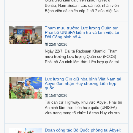
Giữa điều kiện dã chiến khắc nghiệt ở
Bentiu, Nam Sudan, các cán bộ, nhân viên
Bệnh viện dã chiến cấp 2 số 7 của Việt Nam
không chỉ hoàn thành nhiệm vụ khám, cấp
cứu, điều trị cho lực lượng gìn giữ hòa bình
Liên hợp quốc mà còn tích cực tiến hành
Tham mưu trưởng Lực lượng Quân sự
nghiên cứu khoa học gắn với thực tiễn nhiệm
Phái bộ UNISFA kiểm tra và làm việc tại
Đội Công binh số 4
vụ.
22/07/2026
Ngày 22/7, Đại tá Radouan Khamid, Tham
mưu trưởng Lực lượng Quân sự (FCOS)
Phái bộ An ninh lâm thời Liên hợp quốc tại
khu vực Abyei (UNISFA) đã đến thăm và làm
việc trực tiếp tại Đội Công binh số 4 Việt
Nam. Buổi làm việc tập trung rà soát công
Lực lượng Gìn giữ hòa bình Việt Nam tại
tác hiệp đồng tác chiến, tiến độ triển khai các
Abyei đón nhận Huy chương Liên hợp
quốc
nhiệm vụ kỹ thuật quân sự và khả năng bảo
đảm hậu cần - kỹ thuật tại địa bàn.
15/07/2026
Tại căn cứ Highway, khu vực Abyei, Phái bộ
An ninh lâm thời Liên hợp quốc (UNISFA)
vừa trang trọng tổ chức Lễ trao Huy chương
“Vì sự nghiệp Gìn giữ hòa bình Liên hợp
quốc” cho 184 cán bộ, nhân viên Đội Công
binh số 4 cùng các sĩ quan cá nhân đang làm
Đoàn công tác Bộ Quốc phòng tại Abyei: