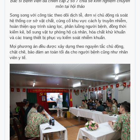
Bác sĩ Bệnh viện dã chiến cấp 2 số 7 chia sẻ kinh nghiệm chuyên
môn tại hội thảo
Song song với công tác theo dõi dịch tễ, đơn vị chủ động rà soát
hệ thống cơ sở vật chất, củng cố khu vực cách ly truyền nhiễm,
hoàn thiện quy trình sàng lọc, phân luồng người bệnh, đồng thời
kiểm kê, bổ sung vật tư phòng hộ cá nhân, hóa chất khử khuẩn
và các trang thiết bị phục vụ kiểm soát nhiễm khuẩn.
Mọi phương án đều được xây dựng theo nguyên tắc chủ động,
chặt chẽ, bảo đảm an toàn tối đa cho người bệnh cũng như nhân
viên y tế.