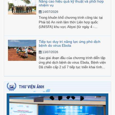
nhiệm vụ tại Phái bộ.
Nâng cao hiệu quả kỹ thuật và phối hợp
nhiệm vụ
14/07/2026
Trong khuôn khổ chương trình công tác tại
Phái bộ An ninh lâm thời Liên hợp quốc
(UNISFA) khu vực Abyei (từ ngày 4 -
28/7/2026), Đoàn công tác Bộ Quốc phòng
Việt Nam do Đại tá Phạm Tân Phong, Phó
Cục trưởng Cục Gìn giữ hòa bình Việt Nam
Tiếp tục duy trì năng lực ứng phó dịch
làm trưởng đoàn, đang tích cực triển khai
bệnh do virus Ebola
chuỗi hoạt động kiểm tra toàn diện, hỗ trợ kỹ
13/07/2026
thuật, phối hợp và trao đổi công tác tại địa
Sau giai đoạn đầu của chương trình diễn tập
bàn.
ứng phó dịch bệnh do virus Ebola, Bệnh viện
Dã chiến cấp 2 số 7 tiếp tục triển khai tình
huống diễn tập nâng cao với giả định xuất
hiện đồng thời nhiều trường hợp nghi nhiễm
Ebola cần được tiếp nhận, cách ly và xử trí
khẩn cấp.
THƯ VIỆN ẢNH