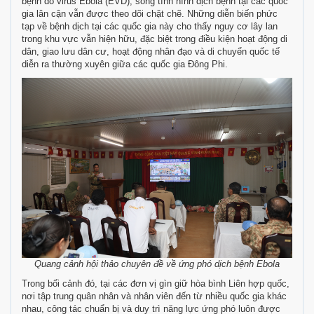
bệnh do virus Ebola (EVD), song tình hình dịch bệnh tại các quốc
gia lân cận vẫn được theo dõi chặt chẽ. Những diễn biến phức
tạp về bệnh dịch tại các quốc gia này cho thấy nguy cơ lây lan
trong khu vực vẫn hiện hữu, đặc biệt trong điều kiện hoạt động di
dân, giao lưu dân cư, hoạt động nhân đạo và di chuyển quốc tế
diễn ra thường xuyên giữa các quốc gia Đông Phi.
Quang cảnh hội thảo chuyên đề về ứng phó dịch bệnh Ebola
Trong bối cảnh đó, tại các đơn vị gìn giữ hòa bình Liên hợp quốc,
nơi tập trung quân nhân và nhân viên đến từ nhiều quốc gia khác
nhau, công tác chuẩn bị và duy trì năng lực ứng phó luôn được