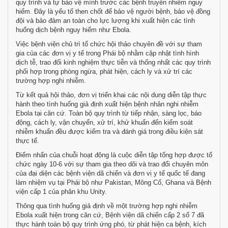
quy trình và tự bảo vệ mình trước các bệnh truyền nhiễm nguy
hiểm. Đây là yếu tố then chốt để bảo vệ người bệnh, bảo vệ đồng
đội và bảo đảm an toàn cho lực lượng khi xuất hiện các tình
huống dịch bệnh nguy hiểm như Ebola.
Việc bệnh viện chủ trì tổ chức hội thảo chuyên đề với sự tham
gia của các đơn vị y tế trong Phái bộ nhằm cập nhật tình hình
dịch tễ, trao đổi kinh nghiệm thực tiễn và thống nhất các quy trình
phối hợp trong phòng ngừa, phát hiện, cách ly và xử trí các
trường hợp nghi nhiễm.
Từ kết quả hội thảo, đơn vị triển khai các nội dung diễn tập thực
hành theo tình huống giả định xuất hiện bệnh nhân nghi nhiễm
Ebola tại căn cứ. Toàn bộ quy trình từ tiếp nhận, sàng lọc, báo
động, cách ly, vận chuyển, xử trí, khử khuẩn đến kiểm soát
nhiễm khuẩn đều được kiểm tra và đánh giá trong điều kiện sát
thực tế.
Điểm nhấn của chuỗi hoạt động là cuộc diễn tập tổng hợp được tổ
chức ngày 10-6 với sự tham gia theo dõi và trao đổi chuyên môn
của đại diện các bệnh viện dã chiến và đơn vị y tế quốc tế đang
làm nhiệm vụ tại Phái bộ như Pakistan, Mông Cổ, Ghana và Bệnh
viện cấp 1 của phân khu Unity.
Thông qua tình huống giả định về một trường hợp nghi nhiễm
Ebola xuất hiện trong căn cứ, Bệnh viện dã chiến cấp 2 số 7 đã
thực hành toàn bộ quy trình ứng phó, từ phát hiện ca bệnh, kích