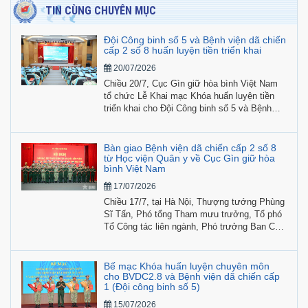
TIN CÙNG CHUYÊN MỤC
Đội Công binh số 5 và Bệnh viện dã chiến
cấp 2 số 8 huấn luyện tiền triển khai
20/07/2026
Chiều 20/7, Cục Gìn giữ hòa bình Việt Nam
tổ chức Lễ Khai mạc Khóa huấn luyện tiền
triển khai cho Đội Công binh số 5 và Bệnh
viện dã chiến cấp 2 số 8 tham gia hoạt động
gìn giữ hòa bình Liên hợp quốc năm 2026.
Bàn giao Bệnh viện dã chiến cấp 2 số 8
từ Học viện Quân y về Cục Gìn giữ hòa
bình Việt Nam
17/07/2026
Chiều 17/7, tại Hà Nội, Thượng tướng Phùng
Sĩ Tấn, Phó tổng Tham mưu trưởng, Tổ phó
Tổ Công tác liên ngành, Phó trưởng Ban Chỉ
đạo Bộ Quốc phòng về việc Việt Nam tham
gia hoạt động gìn giữ hòa bình Liên hợp quốc
chủ trì hội nghị bàn giao nguyên trạng Bệnh
Bế mạc Khóa huấn luyện chuyên môn
viện dã chiến cấp 2 số 8 từ Học viện Quân y
cho BVDC2.8 và Bệnh viện dã chiến cấp
1 (Đội công binh số 5)
về Cục Gìn giữ hòa bình Việt Nam.
15/07/2026