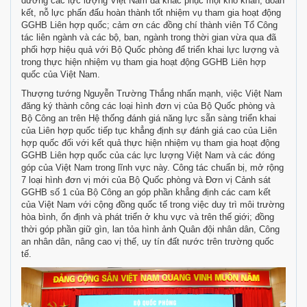
dương các lực lượng Việt Nam đã khắc phục mọi khó khăn, đoàn
kết, nỗ lực phấn đấu hoàn thành tốt nhiệm vụ tham gia hoạt động
GGHB Liên hợp quốc; cảm ơn các đồng chí thành viên Tổ Công
tác liên ngành và các bộ, ban, ngành trong thời gian vừa qua đã
phối hợp hiệu quả với Bộ Quốc phòng để triển khai lực lượng và
trong thực hiện nhiệm vụ tham gia hoạt động GGHB Liên hợp
quốc của Việt Nam.
Thượng tướng Nguyễn Trường Thắng nhấn mạnh, việc Việt Nam
đăng ký thành công các loại hình đơn vị của Bộ Quốc phòng và
Bộ Công an trên Hệ thống đánh giá năng lực sẵn sàng triển khai
của Liên hợp quốc tiếp tục khẳng định sự đánh giá cao của Liên
hợp quốc đối với kết quả thực hiện nhiệm vụ tham gia hoạt động
GGHB Liên hợp quốc của các lực lượng Việt Nam và các đóng
góp của Việt Nam trong lĩnh vực này. Công tác chuẩn bị, mở rộng
7 loại hình đơn vị mới của Bộ Quốc phòng và Đơn vị Cảnh sát
GGHB số 1 của Bộ Công an góp phần khẳng định các cam kết
của Việt Nam với cộng đồng quốc tế trong việc duy trì môi trường
hòa bình, ổn định và phát triển ở khu vực và trên thế giới; đồng
thời góp phần giữ gìn, lan tỏa hình ảnh Quân đội nhân dân, Công
an nhân dân, nâng cao vị thế, uy tín đất nước trên trường quốc
tế.