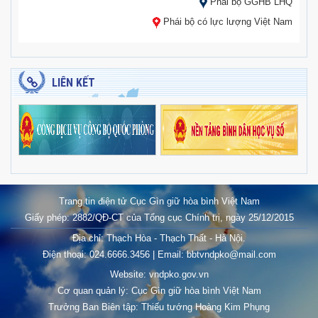
Phái bộ GGHB LHQ
Phái bộ có lực lượng Việt Nam
LIÊN KẾT
Trang tin điện tử Cục Gìn giữ hòa bình Việt Nam
Giấy phép: 2882/QĐ-CT của Tổng cục Chính trị, ngày 25/12/2015
Địa chỉ: Thạch Hòa - Thạch Thất - Hà Nội.
Điện thoại: 024.6666.3456 | Email: bbtvndpko@mail.com
Website: vndpko.gov.vn
Cơ quan quản lý: Cục Gìn giữ hòa bình Việt Nam
Trưởng Ban Biên tập: Thiếu tướng Hoàng Kim Phụng