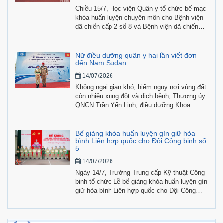
Chiều 15/7, Học viện Quân y tổ chức bế mạc
khóa huấn luyện chuyên môn cho Bệnh viện
dã chiến cấp 2 số 8 và Bệnh viện dã chiến
cấp 1 (Đội công binh số 5) tham gia hoạt
động gìn giữ hòa bình Liên hợp quốc.
Nữ điều dưỡng quân y hai lần viết đơn
đến Nam Sudan
14/07/2026
Không ngại gian khó, hiểm nguy nơi vùng đất
còn nhiều xung đột và dịch bệnh, Thượng úy
QNCN Trần Yến Linh, điều dưỡng Khoa
Ngoại - Chuyên khoa, Bệnh viện Quân y 121
(Quân khu 9), hai lần viết đơn tình nguyện
tham gia lực lượng Phái bộ Gìn giữ hòa bình
Bế giảng khóa huấn luyện gìn giữ hòa
Liên hợp quốc.
bình Liên hợp quốc cho Đội Công binh số
5
14/07/2026
Ngày 14/7, Trường Trung cấp Kỹ thuật Công
binh tổ chức Lễ bế giảng khóa huấn luyện gìn
giữ hòa bình Liên hợp quốc cho Đội Công
binh số 5.