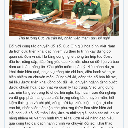
Thủ trưởng Cục và cán bộ, nhân viên tham dự Hội nghị
Đối với công tác chuyển đổi số, Cục Gìn giữ hòa bình Việt Nam
đã tích cực triển khai các nhiệm vụ theo lộ trình xây dựng cơ
quan số, đơn vị số. Hạ tầng công nghệ thông tin tiếp tục được
đầu tư, nâng cấp, đáp ứng yêu cầu kết nối, chia sẻ dữ liệu và bảo
đảm an toàn thông tin. Các phần mềm quản lý, điều hành được
khai thác hiệu quả, phục vụ công tác chỉ huy, điều hành và thực
hiện nhiệm vụ chuyên môn. Cùng với đó, công tác số hóa hồ sơ,
tài liệu được triển khai đồng bộ; dữ liệu chuyên ngành từng bước
được chuẩn hóa, cập nhật và quản lý tập trung. Việc ứng dụng
các nền tảng số trong tổ chức hội nghị, tập huấn, trao đổi nghiệp
vụ đã góp phần nâng cao chất lượng công tác chuyên môn, tiết
kiệm thời gian và chi phí, đồng thời tạo điều kiện thuận lợi cho
cán bộ, nhân viên tiếp cận các phương thức làm việc hiện đại.
Hội nghị đã sôi nổi thảo luận, đưa ra những giải pháp sát với chức
năng nhiệm vụ và tình hình thực tế tại đơn vị để nâng cao hiệu
quả công tác cải cách hành chính và chuyển đổi số: Khai thác