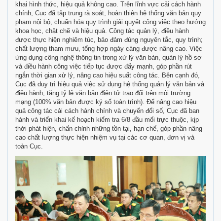
khai hình thức, hiệu quả không cao. Trên lĩnh vực cải cách hành
chính, Cục đã tập trung rà soát, hoàn thiện hệ thống văn bản quy
phạm nội bộ, chuẩn hóa quy trình giải quyết công việc theo hướng
khoa học, chặt chẽ và hiệu quả. Công tác quản lý, điều hành
được thực hiện nghiêm túc, bảo đảm đúng nguyên tắc, quy trình;
chất lượng tham mưu, tổng hợp ngày càng được nâng cao. Việc
ứng dụng công nghệ thông tin trong xử lý văn bản, quản lý hồ sơ
và điều hành công việc tiếp tục được đẩy mạnh, góp phần rút
ngắn thời gian xử lý, nâng cao hiệu suất công tác. Bên cạnh đó,
Cục đã duy trì hiệu quả việc sử dụng hệ thống quản lý văn bản và
điều hành, tăng tỷ lệ văn bản điện tử trao đổi trên môi trường
mạng (100% văn bản được ký số toàn trình). Để nâng cao hiệu
quả công tác cải cách hành chính và chuyển đổi số, Cục đã ban
hành và triển khai kế hoạch kiểm tra 6/8 đầu mối trực thuộc, kịp
thời phát hiện, chấn chỉnh những tồn tại, hạn chế, góp phần nâng
cao chất lượng thực hiện nhiệm vụ tại các cơ quan, đơn vị và
toàn Cục.