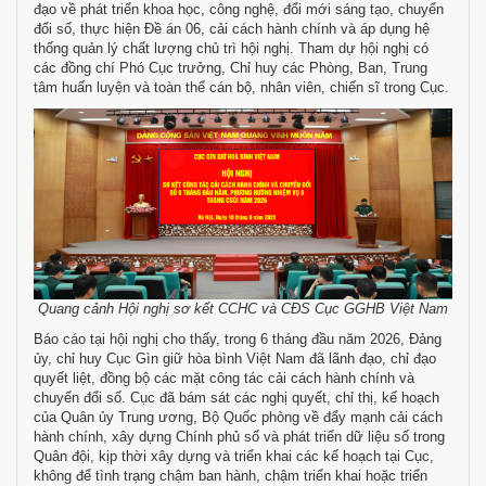
đạo về phát triển khoa học, công nghệ, đổi mới sáng tạo, chuyển
đổi số, thực hiện Đề án 06, cải cách hành chính và áp dụng hệ
thống quản lý chất lượng chủ trì hội nghị. Tham dự hội nghị có
các đồng chí Phó Cục trưởng, Chỉ huy các Phòng, Ban, Trung
tâm huấn luyện và toàn thể cán bộ, nhân viên, chiến sĩ trong Cục.
Quang cảnh Hội nghị sơ kết CCHC và CĐS Cục GGHB Việt Nam
Báo cáo tại hội nghị cho thấy, trong 6 tháng đầu năm 2026, Đảng
ủy, chỉ huy Cục Gìn giữ hòa bình Việt Nam đã lãnh đạo, chỉ đạo
quyết liệt, đồng bộ các mặt công tác cải cách hành chính và
chuyển đổi số. Cục đã bám sát các nghị quyết, chỉ thị, kế hoạch
của Quân ủy Trung ương, Bộ Quốc phòng về đẩy mạnh cải cách
hành chính, xây dựng Chính phủ số và phát triển dữ liệu số trong
Quân đội, kịp thời xây dựng và triển khai các kế hoạch tại Cục,
không để tình trạng chậm ban hành, chậm triển khai hoặc triển