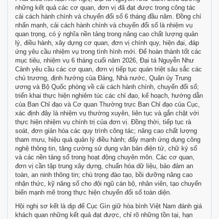
những kết quả các cơ quan, đơn vị đã đạt được trong công tác
cải cách hành chính và chuyển đổi số 6 tháng đầu năm. Đồng chí
nhấn mạnh, cải cách hành chính và chuyển đổi số là nhiệm vụ
quan trọng, có ý nghĩa nền tảng trong nâng cao chất lượng quản
lý, điều hành, xây dựng cơ quan, đơn vị chính quy, hiện đại, đáp
ứng yêu cầu nhiệm vụ trong tình hình mới. Để hoàn thành tốt các
mục tiêu, nhiệm vụ 6 tháng cuối năm 2026, Đại tá Nguyễn Như
Cảnh yêu cầu các cơ quan, đơn vị tiếp tục quán triệt sâu sắc các
chủ trương, định hướng của Đảng, Nhà nước, Quân ủy Trung
ương và Bộ Quốc phòng về cải cách hành chính, chuyển đổi số;
triển khai thực hiện nghiêm túc các chỉ đạo, kế hoạch, hướng dẫn
của Ban Chỉ đạo và Cơ quan Thường trực Ban Chỉ đạo của Cục,
xác định đây là nhiệm vụ thường xuyên, liên tục và gắn chặt với
thực hiện nhiệm vụ chính trị của đơn vị. Đồng thời, tiếp tục rà
soát, đơn giản hóa các quy trình công tác; nâng cao chất lượng
tham mưu, hiệu quả quản lý điều hành; đẩy mạnh ứng dụng công
nghệ thông tin, tăng cường sử dụng văn bản điện tử, chữ ký số
và các nền tảng số trong hoạt động chuyên môn. Các cơ quan,
đơn vị cần tập trung xây dựng, chuẩn hóa dữ liệu, bảo đảm an
toàn, an ninh thông tin; chú trọng đào tạo, bồi dưỡng nâng cao
nhận thức, kỹ năng số cho đội ngũ cán bộ, nhân viên, tạo chuyển
biến mạnh mẽ trong thực hiện chuyển đổi số toàn diện.
Hội nghị sơ kết là dịp để Cục Gìn giữ hòa bình Việt Nam đánh giá
khách quan những kết quả đạt được, chỉ rõ những tồn tại, hạn