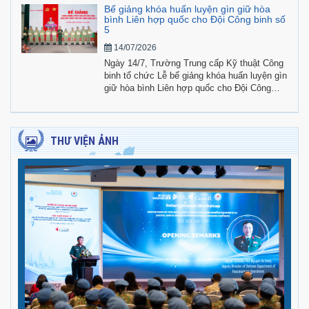
tham gia lực lượng Phái bộ Gìn giữ hòa bình
Bế giảng khóa huấn luyện gìn giữ hòa
Liên hợp quốc.
bình Liên hợp quốc cho Đội Công binh số
5
14/07/2026
Ngày 14/7, Trường Trung cấp Kỹ thuật Công
binh tổ chức Lễ bế giảng khóa huấn luyện gìn
giữ hòa bình Liên hợp quốc cho Đội Công
binh số 5.
THƯ VIỆN ẢNH