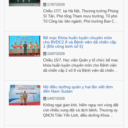
17/07/2026
Chiều 17/7, tại Hà Nội, Thượng tướng Phùng
Sĩ Tấn, Phó tổng Tham mưu trưởng, Tổ phó
Tổ Công tác liên ngành, Phó trưởng Ban Chỉ
đạo Bộ Quốc phòng về việc Việt Nam tham
gia hoạt động gìn giữ hòa bình Liên hợp quốc
chủ trì hội nghị bàn giao nguyên trạng Bệnh
Bế mạc Khóa huấn luyện chuyên môn
viện dã chiến cấp 2 số 8 từ Học viện Quân y
cho BVDC2.8 và Bệnh viện dã chiến cấp
1 (Đội công binh số 5)
về Cục Gìn giữ hòa bình Việt Nam.
15/07/2026
Chiều 15/7, Học viện Quân y tổ chức bế mạc
khóa huấn luyện chuyên môn cho Bệnh viện
dã chiến cấp 2 số 8 và Bệnh viện dã chiến
cấp 1 (Đội công binh số 5) tham gia hoạt
động gìn giữ hòa bình Liên hợp quốc.
Nữ điều dưỡng quân y hai lần viết đơn
đến Nam Sudan
14/07/2026
Không ngại gian khó, hiểm nguy nơi vùng đất
còn nhiều xung đột và dịch bệnh, Thượng úy
QNCN Trần Yến Linh, điều dưỡng Khoa
Ngoại - Chuyên khoa, Bệnh viện Quân y 121
(Quân khu 9), hai lần viết đơn tình nguyện