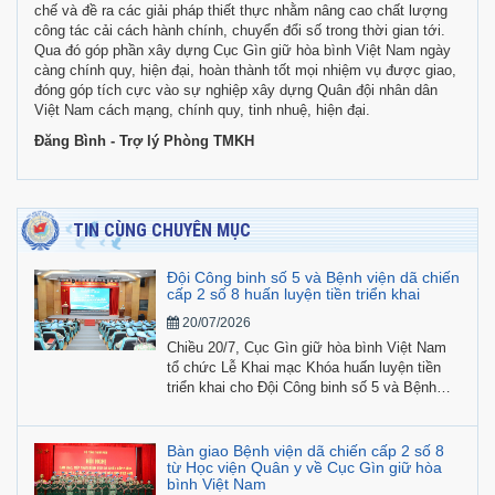
chế và đề ra các giải pháp thiết thực nhằm nâng cao chất lượng
công tác cải cách hành chính, chuyển đổi số trong thời gian tới.
Qua đó góp phần xây dựng Cục Gìn giữ hòa bình Việt Nam ngày
càng chính quy, hiện đại, hoàn thành tốt mọi nhiệm vụ được giao,
đóng góp tích cực vào sự nghiệp xây dựng Quân đội nhân dân
Việt Nam cách mạng, chính quy, tinh nhuệ, hiện đại.
Đăng Bình - Trợ lý Phòng TMKH
TIN CÙNG CHUYÊN MỤC
Đội Công binh số 5 và Bệnh viện dã chiến
cấp 2 số 8 huấn luyện tiền triển khai
20/07/2026
Chiều 20/7, Cục Gìn giữ hòa bình Việt Nam
tổ chức Lễ Khai mạc Khóa huấn luyện tiền
triển khai cho Đội Công binh số 5 và Bệnh
viện dã chiến cấp 2 số 8 tham gia hoạt động
gìn giữ hòa bình Liên hợp quốc năm 2026.
Bàn giao Bệnh viện dã chiến cấp 2 số 8
từ Học viện Quân y về Cục Gìn giữ hòa
bình Việt Nam