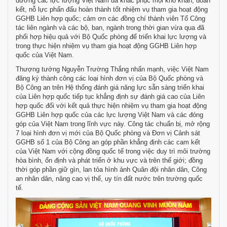
dương các lực lượng Việt Nam đã khắc phục mọi khó khăn, đoàn
kết, nỗ lực phấn đấu hoàn thành tốt nhiệm vụ tham gia hoạt động
GGHB Liên hợp quốc; cảm ơn các đồng chí thành viên Tổ Công
tác liên ngành và các bộ, ban, ngành trong thời gian vừa qua đã
phối hợp hiệu quả với Bộ Quốc phòng để triển khai lực lượng và
trong thực hiện nhiệm vụ tham gia hoạt động GGHB Liên hợp
quốc của Việt Nam.
Thượng tướng Nguyễn Trường Thắng nhấn mạnh, việc Việt Nam
đăng ký thành công các loại hình đơn vị của Bộ Quốc phòng và
Bộ Công an trên Hệ thống đánh giá năng lực sẵn sàng triển khai
của Liên hợp quốc tiếp tục khẳng định sự đánh giá cao của Liên
hợp quốc đối với kết quả thực hiện nhiệm vụ tham gia hoạt động
GGHB Liên hợp quốc của các lực lượng Việt Nam và các đóng
góp của Việt Nam trong lĩnh vực này. Công tác chuẩn bị, mở rộng
7 loại hình đơn vị mới của Bộ Quốc phòng và Đơn vị Cảnh sát
GGHB số 1 của Bộ Công an góp phần khẳng định các cam kết
của Việt Nam với cộng đồng quốc tế trong việc duy trì môi trường
hòa bình, ổn định và phát triển ở khu vực và trên thế giới; đồng
thời góp phần giữ gìn, lan tỏa hình ảnh Quân đội nhân dân, Công
an nhân dân, nâng cao vị thế, uy tín đất nước trên trường quốc
tế.