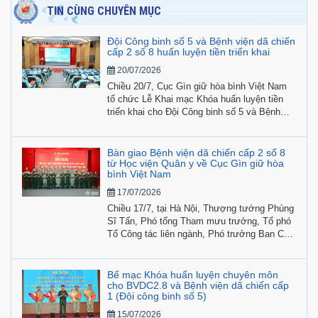
TIN CÙNG CHUYÊN MỤC
Đội Công binh số 5 và Bệnh viện dã chiến
cấp 2 số 8 huấn luyện tiền triển khai
20/07/2026
Chiều 20/7, Cục Gìn giữ hòa bình Việt Nam
tổ chức Lễ Khai mạc Khóa huấn luyện tiền
triển khai cho Đội Công binh số 5 và Bệnh
viện dã chiến cấp 2 số 8 tham gia hoạt động
gìn giữ hòa bình Liên hợp quốc năm 2026.
Bàn giao Bệnh viện dã chiến cấp 2 số 8
từ Học viện Quân y về Cục Gìn giữ hòa
bình Việt Nam
17/07/2026
Chiều 17/7, tại Hà Nội, Thượng tướng Phùng
Sĩ Tấn, Phó tổng Tham mưu trưởng, Tổ phó
Tổ Công tác liên ngành, Phó trưởng Ban Chỉ
đạo Bộ Quốc phòng về việc Việt Nam tham
gia hoạt động gìn giữ hòa bình Liên hợp quốc
chủ trì hội nghị bàn giao nguyên trạng Bệnh
Bế mạc Khóa huấn luyện chuyên môn
viện dã chiến cấp 2 số 8 từ Học viện Quân y
cho BVDC2.8 và Bệnh viện dã chiến cấp
1 (Đội công binh số 5)
về Cục Gìn giữ hòa bình Việt Nam.
15/07/2026