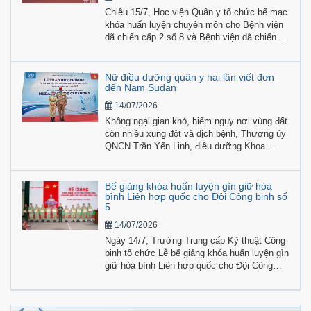
Chiều 15/7, Học viện Quân y tổ chức bế mạc
khóa huấn luyện chuyên môn cho Bệnh viện
dã chiến cấp 2 số 8 và Bệnh viện dã chiến
cấp 1 (Đội công binh số 5) tham gia hoạt
động gìn giữ hòa bình Liên hợp quốc.
Nữ điều dưỡng quân y hai lần viết đơn
đến Nam Sudan
14/07/2026
Không ngại gian khó, hiểm nguy nơi vùng đất
còn nhiều xung đột và dịch bệnh, Thượng úy
QNCN Trần Yến Linh, điều dưỡng Khoa
Ngoại - Chuyên khoa, Bệnh viện Quân y 121
(Quân khu 9), hai lần viết đơn tình nguyện
tham gia lực lượng Phái bộ Gìn giữ hòa bình
Bế giảng khóa huấn luyện gìn giữ hòa
Liên hợp quốc.
bình Liên hợp quốc cho Đội Công binh số
5
14/07/2026
Ngày 14/7, Trường Trung cấp Kỹ thuật Công
binh tổ chức Lễ bế giảng khóa huấn luyện gìn
giữ hòa bình Liên hợp quốc cho Đội Công
binh số 5.