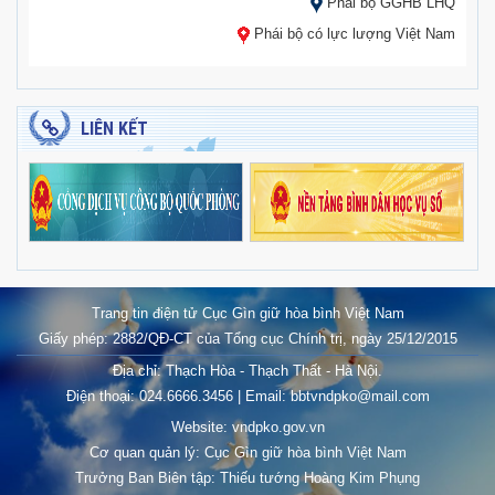
Phái bộ GGHB LHQ
Phái bộ có lực lượng Việt Nam
LIÊN KẾT
Trang tin điện tử Cục Gìn giữ hòa bình Việt Nam
Giấy phép: 2882/QĐ-CT của Tổng cục Chính trị, ngày 25/12/2015
Địa chỉ: Thạch Hòa - Thạch Thất - Hà Nội.
Điện thoại: 024.6666.3456 | Email: bbtvndpko@mail.com
Website: vndpko.gov.vn
Cơ quan quản lý: Cục Gìn giữ hòa bình Việt Nam
Trưởng Ban Biên tập: Thiếu tướng Hoàng Kim Phụng