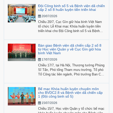
Đội Công binh số 5 và Bệnh viện dã chiến
cấp 2 số 8 huấn luyện tiền triển khai
20/07/2026
Chiều 20/7, Cục Gìn giữ hòa bình Việt Nam
tổ chức Lễ Khai mạc Khóa huấn luyện tiền
triển khai cho Đội Công binh số 5 và Bệnh
viện dã chiến cấp 2 số 8 tham gia hoạt động
gìn giữ hòa bình Liên hợp quốc năm 2026.
Bàn giao Bệnh viện dã chiến cấp 2 số 8
từ Học viện Quân y về Cục Gìn giữ hòa
bình Việt Nam
17/07/2026
Chiều 17/7, tại Hà Nội, Thượng tướng Phùng
Sĩ Tấn, Phó tổng Tham mưu trưởng, Tổ phó
Tổ Công tác liên ngành, Phó trưởng Ban Chỉ
đạo Bộ Quốc phòng về việc Việt Nam tham
gia hoạt động gìn giữ hòa bình Liên hợp quốc
chủ trì hội nghị bàn giao nguyên trạng Bệnh
Bế mạc Khóa huấn luyện chuyên môn
viện dã chiến cấp 2 số 8 từ Học viện Quân y
cho BVDC2.8 và Bệnh viện dã chiến cấp
1 (Đội công binh số 5)
về Cục Gìn giữ hòa bình Việt Nam.
15/07/2026
Chiều 15/7, Học viện Quân y tổ chức bế mạc