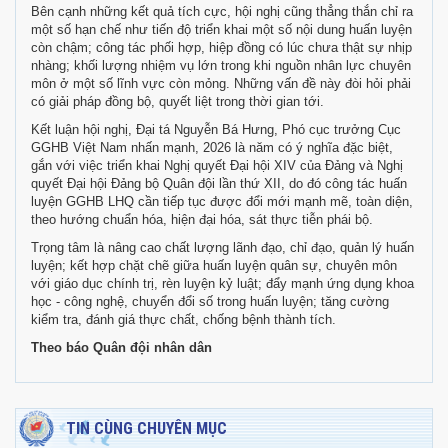
Bên cạnh những kết quả tích cực, hội nghị cũng thẳng thắn chỉ ra
một số hạn chế như tiến độ triển khai một số nội dung huấn luyện
còn chậm; công tác phối hợp, hiệp đồng có lúc chưa thật sự nhịp
nhàng; khối lượng nhiệm vụ lớn trong khi nguồn nhân lực chuyên
môn ở một số lĩnh vực còn mỏng. Những vấn đề này đòi hỏi phải
có giải pháp đồng bộ, quyết liệt trong thời gian tới.
Kết luận hội nghị, Đại tá Nguyễn Bá Hưng, Phó cục trưởng Cục
GGHB
Việt Nam
nhấn mạnh, 2026 là năm có ý nghĩa đặc biệt,
gắn với việc triển khai Nghị quyết Đại hội XIV của Đảng và Nghị
quyết Đại hội Đảng bộ Quân đội lần thứ XII, do đó công tác huấn
luyện GGHB LHQ cần tiếp tục được đổi mới mạnh mẽ, toàn diện,
theo hướng chuẩn hóa, hiện đại hóa, sát thực tiễn phái bộ.
Trọng tâm là nâng cao chất lượng lãnh đạo, chỉ đạo, quản lý huấn
luyện; kết hợp chặt chẽ giữa huấn luyện quân sự, chuyên môn
với giáo dục chính trị, rèn luyện kỷ luật; đẩy mạnh ứng dụng khoa
học - công nghệ, chuyển đổi số trong huấn luyện; tăng cường
kiểm tra, đánh giá thực chất, chống bệnh thành tích.
Theo báo Quân đội nhân dân
TIN CÙNG CHUYÊN MỤC