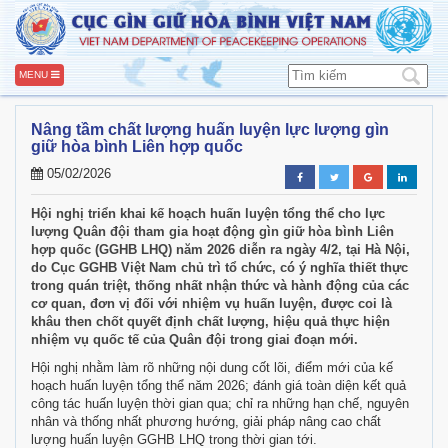
MENU
Nâng tầm chất lượng huấn luyện lực lượng gìn
giữ hòa bình Liên hợp quốc
05/02/2026
Hội nghị triển khai kế hoạch huấn luyện tổng thể cho lực
lượng Quân đội tham gia hoạt động gìn giữ hòa bình Liên
hợp quốc (GGHB LHQ) năm 2026 diễn ra ngày 4/2, tại Hà Nội,
do Cục GGHB Việt Nam chủ trì tổ chức, có ý nghĩa thiết thực
trong quán triệt, thống nhất nhận thức và hành động của các
cơ quan, đơn vị đối với nhiệm vụ huấn luyện, được coi là
khâu then chốt quyết định chất lượng, hiệu quả thực hiện
nhiệm vụ quốc tế của Quân đội trong giai đoạn mới.
Hội nghị nhằm làm rõ những nội dung cốt lõi, điểm mới của kế
hoạch huấn luyện tổng thể năm 2026; đánh giá toàn diện kết quả
công tác huấn luyện thời gian qua; chỉ ra những hạn chế, nguyên
nhân và thống nhất phương hướng, giải pháp nâng cao chất
lượng huấn luyện GGHB LHQ trong thời gian tới.