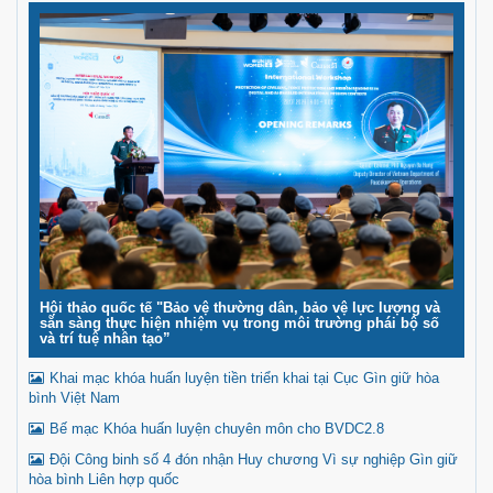
Hội thảo quốc tế "Bảo vệ thường dân, bảo vệ lực lượng và
sẵn sàng thực hiện nhiệm vụ trong môi trường phái bộ số
và trí tuệ nhân tạo”
Khai mạc khóa huấn luyện tiền triển khai tại Cục Gìn giữ hòa
bình Việt Nam
Bế mạc Khóa huấn luyện chuyên môn cho BVDC2.8
Đội Công binh số 4 đón nhận Huy chương Vì sự nghiệp Gìn giữ
hòa bình Liên hợp quốc