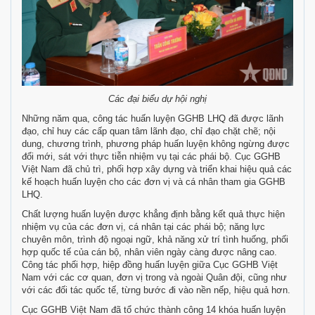
Các đại biểu dự hội nghị
Những năm qua, công tác huấn luyện GGHB LHQ đã được lãnh
đạo, chỉ huy các cấp quan tâm lãnh đạo, chỉ đạo chặt chẽ; nội
dung, chương trình, phương pháp huấn luyện không ngừng được
đổi mới, sát với thực tiễn nhiệm vụ tại các phái bộ. Cục GGHB
Việt Nam đã chủ trì, phối hợp xây dựng và triển khai hiệu quả các
kế hoạch huấn luyện cho các đơn vị và cá nhân tham gia GGHB
LHQ.
Chất lượng huấn luyện được khẳng định bằng kết quả thực hiện
nhiệm vụ của các đơn vị, cá nhân tại các phái bộ; năng lực
chuyên môn, trình độ ngoại ngữ, khả năng xử trí tình huống, phối
hợp quốc tế của cán bộ, nhân viên ngày càng được nâng cao.
Công tác phối hợp, hiệp đồng huấn luyện giữa Cục GGHB Việt
Nam với các cơ quan, đơn vị trong và ngoài Quân đội, cũng như
với các đối tác quốc tế, từng bước đi vào nền nếp, hiệu quả hơn.
Cục GGHB Việt Nam đã tổ chức thành công 14 khóa huấn luyện