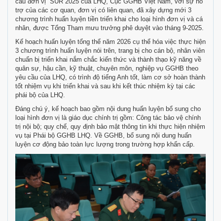
cầu đơn vị” SUR 2025 của LHQ, Cục GGHB Việt Nam, với sự hỗ
trợ của các cơ quan, đơn vị có liên quan, đã xây dựng mới 3
chương trình huấn luyện tiền triển khai cho loại hình đơn vị và cá
nhân, được Tổng Tham mưu trưởng phê duyệt vào tháng 9-2025.
Kế hoạch huấn luyện tổng thể năm 2026 cụ thể hóa việc thực hiện
3 chương trình huấn luyện nói trên, trang bị cho cán bộ, nhân viên
chuẩn bị triển khai nắm chắc kiến thức và thành thạo kỹ năng về
quân sự, hậu cần, kỹ thuật, chuyên môn, nghiệp vụ GGHB theo
yêu cầu của LHQ, có trình độ tiếng Anh tốt, làm cơ sở hoàn thành
tốt nhiệm vụ khi triển khai và sau khi kết thúc nhiệm kỳ tại các
phái bộ của LHQ.
Đáng chú ý, kế hoạch bao gồm nội dung huấn luyện bổ sung cho
loại hình đơn vị là giáo dục chính trị gồm: Công tác bảo vệ chính
trị nội bộ; quy chế, quy định bảo mật thông tin khi thực hiện nhiệm
vụ tại Phái bộ GGHB LHQ. Về GGHB, bổ sung nội dung huấn
luyện cơ động bảo toàn lực lượng trong trường hợp khẩn cấp.