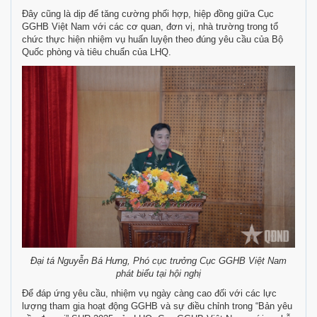
Đây cũng là dịp để tăng cường phối hợp, hiệp đồng giữa Cục
GGHB Việt Nam với các cơ quan, đơn vị, nhà trường trong tổ
chức thực hiện nhiệm vụ huấn luyện theo đúng yêu cầu của Bộ
Quốc phòng và tiêu chuẩn của LHQ.
Đại tá Nguyễn Bá Hưng, Phó cục trưởng Cục GGHB Việt Nam
phát biểu tại hội nghị
Để đáp ứng yêu cầu, nhiệm vụ ngày càng cao đối với các lực
lượng tham gia hoạt động GGHB và sự điều chỉnh trong “Bản yêu