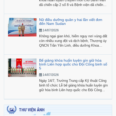
khóa huấn luyện chuyên môn cho Bệnh viện
dã chiến cấp 2 số 8 và Bệnh viện dã chiến
cấp 1 (Đội công binh số 5) tham gia hoạt
động gìn giữ hòa bình Liên hợp quốc.
Nữ điều dưỡng quân y hai lần viết đơn
đến Nam Sudan
14/07/2026
Không ngại gian khó, hiểm nguy nơi vùng đất
còn nhiều xung đột và dịch bệnh, Thượng úy
QNCN Trần Yến Linh, điều dưỡng Khoa
Ngoại - Chuyên khoa, Bệnh viện Quân y 121
(Quân khu 9), hai lần viết đơn tình nguyện
tham gia lực lượng Phái bộ Gìn giữ hòa bình
Bế giảng khóa huấn luyện gìn giữ hòa
Liên hợp quốc.
bình Liên hợp quốc cho Đội Công binh số
5
14/07/2026
Ngày 14/7, Trường Trung cấp Kỹ thuật Công
binh tổ chức Lễ bế giảng khóa huấn luyện gìn
giữ hòa bình Liên hợp quốc cho Đội Công
binh số 5.
THƯ VIỆN ẢNH