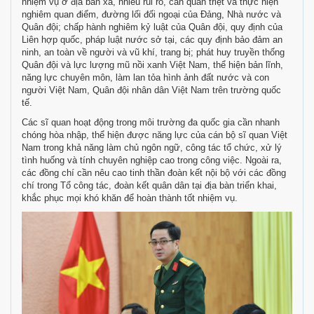
nhiệm vụ ở địa bàn xa, nhiều rủi ro, cần quán triệt và thực hiện
nghiêm quan điểm, đường lối đối ngoại của Đảng, Nhà nước và
Quân đội; chấp hành nghiêm kỷ luật của Quân đội, quy định của
Liên hợp quốc, pháp luật nước sở tại, các quy định bảo đảm an
ninh, an toàn về người và vũ khí, trang bị; phát huy truyền thống
Quân đội và lực lượng mũ nồi xanh Việt Nam, thể hiện bản lĩnh,
năng lực chuyên môn, làm lan tỏa hình ảnh đất nước và con
người Việt Nam, Quân đội nhân dân Việt Nam trên trường quốc
tế.
Các sĩ quan hoạt động trong môi trường đa quốc gia cần nhanh
chóng hòa nhập, thể hiện được năng lực của cán bộ sĩ quan Việt
Nam trong khả năng làm chủ ngôn ngữ, công tác tổ chức, xử lý
tình huống và tính chuyên nghiệp cao trong công việc. Ngoài ra,
các đồng chí cần nêu cao tinh thần đoàn kết nội bộ với các đồng
chí trong Tổ công tác, đoàn kết quân dân tại địa bàn triển khai,
khắc phục mọi khó khăn để hoàn thành tốt nhiệm vụ.