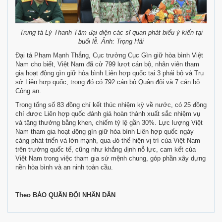
Trung tá Lý Thanh Tâm đại diện các sĩ quan phát biểu ý kiến tại
buổi lễ. Ảnh: Trọng Hải
Đại tá Phạm Mạnh Thắng, Cục trưởng Cục Gìn giữ hòa bình Việt
Nam cho biết, Việt Nam đã cử 799 lượt cán bộ, nhân viên tham
gia hoạt động gìn giữ hòa bình Liên hợp quốc tại 3 phái bộ và Trụ
sở Liên hợp quốc, trong đó có 792 cán bộ Quân đội và 7 cán bộ
Công an.
Trong tổng số 83 đồng chí kết thúc nhiệm kỳ về nước, có 25 đồng
chí được Liên hợp quốc đánh giá hoàn thành xuất sắc nhiệm vụ
và tặng thưởng bằng khen, chiếm tỷ lệ gần 30%. Lực lượng Việt
Nam tham gia hoạt động gìn giữ hòa bình Liên hợp quốc ngày
càng phát triển và lớn mạnh, qua đó thể hiện vị trí của Việt Nam
trên trường quốc tế, cũng như khẳng định nỗ lực, cam kết của
Việt Nam trong việc tham gia sứ mệnh chung, góp phần xây dựng
nền hòa bình và an ninh toàn cầu.
Theo BÁO QUÂN ĐỘI NHÂN DÂN