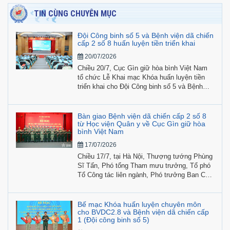
TIN CÙNG CHUYÊN MỤC
Đội Công binh số 5 và Bệnh viện dã chiến
cấp 2 số 8 huấn luyện tiền triển khai
20/07/2026
Chiều 20/7, Cục Gìn giữ hòa bình Việt Nam
tổ chức Lễ Khai mạc Khóa huấn luyện tiền
triển khai cho Đội Công binh số 5 và Bệnh
viện dã chiến cấp 2 số 8 tham gia hoạt động
gìn giữ hòa bình Liên hợp quốc năm 2026.
Bàn giao Bệnh viện dã chiến cấp 2 số 8
từ Học viện Quân y về Cục Gìn giữ hòa
bình Việt Nam
17/07/2026
Chiều 17/7, tại Hà Nội, Thượng tướng Phùng
Sĩ Tấn, Phó tổng Tham mưu trưởng, Tổ phó
Tổ Công tác liên ngành, Phó trưởng Ban Chỉ
đạo Bộ Quốc phòng về việc Việt Nam tham
gia hoạt động gìn giữ hòa bình Liên hợp quốc
chủ trì hội nghị bàn giao nguyên trạng Bệnh
Bế mạc Khóa huấn luyện chuyên môn
viện dã chiến cấp 2 số 8 từ Học viện Quân y
cho BVDC2.8 và Bệnh viện dã chiến cấp
1 (Đội công binh số 5)
về Cục Gìn giữ hòa bình Việt Nam.