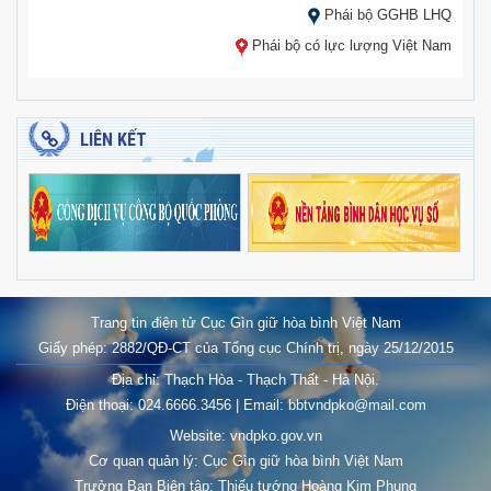
Phái bộ GGHB LHQ
Phái bộ có lực lượng Việt Nam
LIÊN KẾT
Trang tin điện tử Cục Gìn giữ hòa bình Việt Nam
Giấy phép: 2882/QĐ-CT của Tổng cục Chính trị, ngày 25/12/2015
Địa chỉ: Thạch Hòa - Thạch Thất - Hà Nội.
Điện thoại: 024.6666.3456 | Email: bbtvndpko@mail.com
Website: vndpko.gov.vn
Cơ quan quản lý: Cục Gìn giữ hòa bình Việt Nam
Trưởng Ban Biên tập: Thiếu tướng Hoàng Kim Phụng