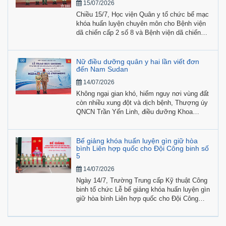
15/07/2026
Chiều 15/7, Học viện Quân y tổ chức bế mạc
khóa huấn luyện chuyên môn cho Bệnh viện
dã chiến cấp 2 số 8 và Bệnh viện dã chiến
cấp 1 (Đội công binh số 5) tham gia hoạt
động gìn giữ hòa bình Liên hợp quốc.
Nữ điều dưỡng quân y hai lần viết đơn
đến Nam Sudan
14/07/2026
Không ngại gian khó, hiểm nguy nơi vùng đất
còn nhiều xung đột và dịch bệnh, Thượng úy
QNCN Trần Yến Linh, điều dưỡng Khoa
Ngoại - Chuyên khoa, Bệnh viện Quân y 121
(Quân khu 9), hai lần viết đơn tình nguyện
tham gia lực lượng Phái bộ Gìn giữ hòa bình
Bế giảng khóa huấn luyện gìn giữ hòa
Liên hợp quốc.
bình Liên hợp quốc cho Đội Công binh số
5
14/07/2026
Ngày 14/7, Trường Trung cấp Kỹ thuật Công
binh tổ chức Lễ bế giảng khóa huấn luyện gìn
giữ hòa bình Liên hợp quốc cho Đội Công
binh số 5.