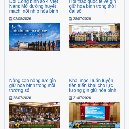
Đội Công binh số 4 Việt
Hội thảo quốc tế về gìn
Nam: Mở đường huyết
giữ hòa bình trong thời
mạch, nối nhịp hòa bình
đại số
02/08/2026
28/07/2026
Nâng cao năng lực gìn
Khai mạc Huấn luyện
giữ hòa bình trong môi
tiền triển khai cho lực
trường số
lượng gìn giữ hòa bình
28/07/2026
21/07/2026