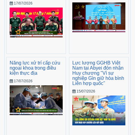
17/07/2026
Năng lực xử trí cấp cứu
Lực lượng GGHB Việt
ngoại khoa trong điều
Nam tại Abyei đón nhận
kiện thực địa
Huy chương "Vì sự
nghiệp Gìn giữ hòa bình
17/07/2026
Liên hợp quốc"
15/07/2026