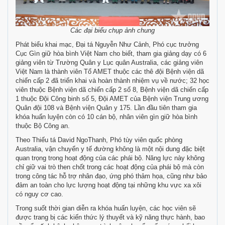
Các đại biểu chụp ảnh chung
Phát biểu khai mạc, Đại tá Nguyễn Như Cảnh, Phó cục trưởng
Cục Gìn giữ hòa bình Việt Nam cho biết, tham gia giảng dạy có 6
giảng viên từ Trường Quân y Lục quân Australia, các giảng viên
Việt Nam là thành viên Tổ AMET thuộc các thê đội Bệnh viện dã
chiến cấp 2 đã triển khai và hoàn thành nhiệm vụ về nước; 32 học
viên thuộc Bệnh viện dã chiến cấp 2 số 8, Bệnh viện dã chiến cấp
1 thuộc Đội Công binh số 5, Đội AMET của Bệnh viện Trung ương
Quân đội 108 và Bệnh viện Quân y 175. Lần đầu tiên tham gia
khóa huấn luyện còn có 10 cán bộ, nhân viên gìn giữ hòa bình
thuộc Bộ Công an.
Theo Thiếu tá David NgoThanh, Phó tùy viên quốc phòng
Australia, vận chuyển y tế đường không là một nội dung đặc biệt
quan trọng trong hoạt động của các phái bộ. Năng lực này không
chỉ giữ vai trò then chốt trong các hoạt động của phái bộ mà còn
trong công tác hỗ trợ nhân đạo, ứng phó thảm họa, cũng như bảo
đảm an toàn cho lực lượng hoạt động tại những khu vực xa xôi
có nguy cơ cao.
Trong suốt thời gian diễn ra khóa huấn luyện, các học viên sẽ
được trang bị các kiến thức lý thuyết và kỹ năng thực hành, bao