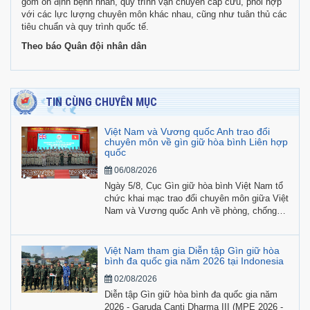
gồm ổn định bệnh nhân, quy trình vận chuyển cấp cứu, phối hợp
với các lực lượng chuyên môn khác nhau, cũng như tuân thủ các
tiêu chuẩn và quy trình quốc tế.
Theo báo Quân đội nhân dân
TIN CÙNG CHUYÊN MỤC
Việt ​Nam và Vương quốc Anh trao đổi
chuyên môn về gìn giữ hòa bình Liên hợp
quốc
06/08/2026
Ngày 5/8, Cục Gìn giữ hòa bình Việt Nam tổ
chức khai mạc trao đổi chuyên môn giữa Việt
Nam và Vương quốc Anh về phòng, chống
bạo lực tình dục liên quan đến xung đột
(CRSV) và phòng, chống bóc lột, xâm hại
tình dục (SEA).
Việt Nam tham gia Diễn tập Gìn giữ hòa
bình đa quốc gia năm 2026 tại Indonesia
02/08/2026
Diễn tập Gìn giữ hòa bình đa quốc gia năm
2026 - Garuda Canti Dharma III (MPE 2026 -