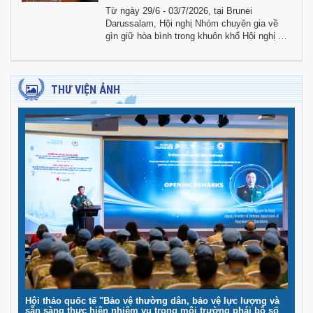
Từ ngày 29/6 - 03/7/2026, tại Brunei
Darussalam, Hội nghị Nhóm chuyên gia về
gìn giữ hòa bình trong khuôn khổ Hội nghị Bộ
trưởng Quốc phòng các nước ASEAN mở
rộng (ADMM+) lần thứ 22, chu kỳ 5 (2024 -
2027) đã được tổ chức dưới sự đồng chủ trì
của Brunei Darussalam và Trung Quốc.
THƯ VIỆN ẢNH
Hội thảo quốc tế "Bảo vệ thường dân, bảo vệ lực lượng và
sẵn sàng thực hiện nhiệm vụ trong môi trường phái bộ số