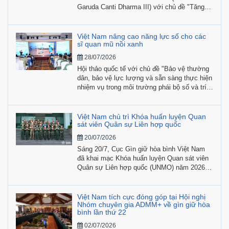
Garuda Canti Dharma III) với chủ đề "Tăng
cường hợp tác, nâng cao năng lực vì hòa
bình và an ninh quốc tế" được tổ chức từ
ngày 20/7 đến 2/8/2026 tại Indonesia, có sự
Việt Nam nâng cao năng lực số cho các
tham gia của hơn 700 học viên, giảng viên,
sĩ quan mũ nồi xanh
chuyên gia và quân nhân đến từ 22 quốc gia.
28/07/2026
Hội thảo quốc tế với chủ đề "Bảo vệ thường
dân, bảo vệ lực lượng và sẵn sàng thực hiện
nhiệm vụ trong môi trường phái bộ số và trí
tuệ nhân tạo” do Cục GGHB Việt Nam phối
hợp cùng UN Women tổ chức trong khuôn
khổ Chương trình Hợp tác và Huấn luyện
Việt Nam chủ trì Khóa huấn luyện Quan
Quân sự của Canada (MTCP) đã diễn ra sáng
sát viên Quân sự Liên hợp quốc
28/7, tại Hà Nội.
20/07/2026
Sáng 20/7, Cục Gìn giữ hòa bình Việt Nam
đã khai mạc Khóa huấn luyện Quan sát viên
Quân sự Liên hợp quốc (UNMO) năm 2026,
với sự tham gia của các học viên quốc tế từ
Lào và Belarus cùng 24 học viên Việt Nam.
Việt Nam tích cực đóng góp tại Hội nghị
Nhóm chuyên gia ADMM+ về gìn giữ hòa
bình lần thứ 22
02/07/2026