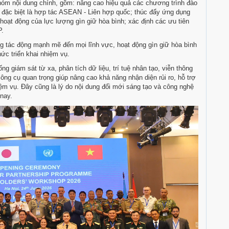
 nhóm nội dung chính, gồm: nâng cao hiệu quả các chương trình đào
 đặc biệt là hợp tác ASEAN - Liên hợp quốc; thúc đẩy ứng dụng
oạt động của lực lượng gìn giữ hòa bình; xác định các ưu tiên
P.
g tác động mạnh mẽ đến mọi lĩnh vực, hoạt động gìn giữ hòa bình
ức triển khai nhiệm vụ.
g giám sát từ xa, phân tích dữ liệu, trí tuệ nhân tạo, viễn thông
ng cụ quan trọng giúp nâng cao khả năng nhận diện rủi ro, hỗ trợ
ệm vụ. Đây cũng là lý do nội dung đổi mới sáng tạo và công nghệ
nay.