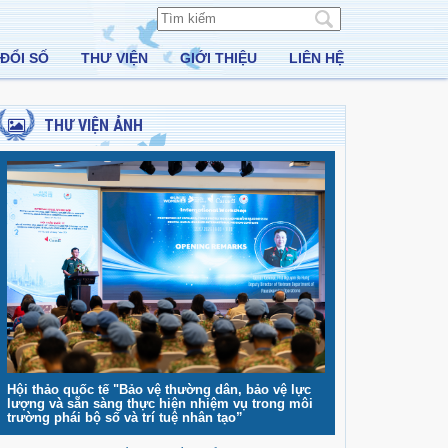
ĐỔI SỐ
THƯ VIỆN
GIỚI THIỆU
LIÊN HỆ
THƯ VIỆN ẢNH
Hội thảo quốc tế "Bảo vệ thường dân, bảo vệ lực
lượng và sẵn sàng thực hiện nhiệm vụ trong môi
trường phái bộ số và trí tuệ nhân tạo”