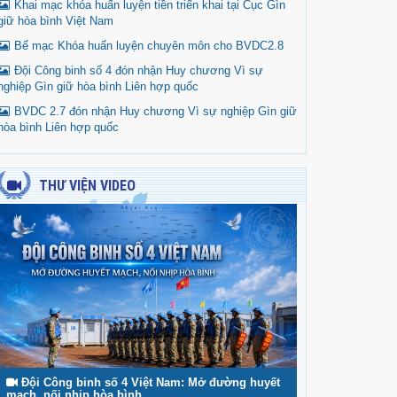
Khai mạc khóa huấn luyện tiền triển khai tại Cục Gìn
giữ hòa bình Việt Nam
Bế mạc Khóa huấn luyện chuyên môn cho BVDC2.8
Đội Công binh số 4 đón nhận Huy chương Vì sự
nghiệp Gìn giữ hòa bình Liên hợp quốc
BVDC 2.7 đón nhận Huy chương Vì sự nghiệp Gìn giữ
hòa bình Liên hợp quốc
THƯ VIỆN VIDEO
Đội Công binh số 4 Việt Nam: Mở đường huyết
mạch, nối nhịp hòa bình