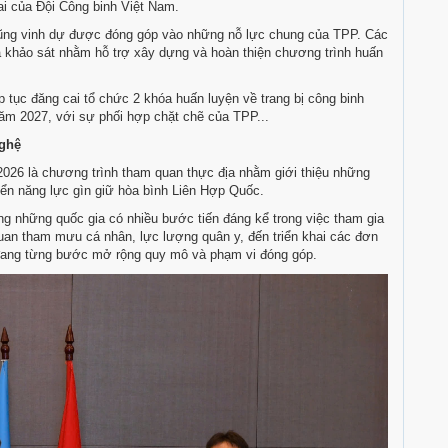
ai của Đội Công binh Việt Nam.
ng vinh dự được đóng góp vào những nỗ lực chung của TPP. Các
 khảo sát nhằm hỗ trợ xây dựng và hoàn thiện chương trình huấn
 tục đăng cai tổ chức 2 khóa huấn luyện về trang bị công binh
năm 2027, với sự phối hợp chặt chẽ của TPP...
nghệ
2026 là chương trình tham quan thực địa nhằm giới thiệu những
iển năng lực gìn giữ hòa bình Liên Hợp Quốc.
g những quốc gia có nhiều bước tiến đáng kể trong việc tham gia
quan tham mưu cá nhân, lực lượng quân y, đến triển khai các đơn
 đang từng bước mở rộng quy mô và phạm vi đóng góp.