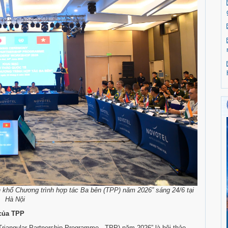
n khổ Chương trình hợp tác Ba bên (TPP) năm 2026” sáng 24/6 tại
Hà Nội
của TPP
Triangular Partnership Programme - TPP) năm 2026” là hội thảo