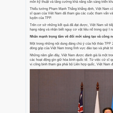
môn kỹ thuật và tăng cường khả năng sẵn sàng triển kh
Thiếu tướng Phạm Mạnh Thắng khẳng định, Việt Nam cũ
sĩ quan của Việt Nam đã tham gia các cuộc tham vấn và
luyện của TPP.
Trên cơ sở những kết quả đã đạt được, Việt Nam sẽ tiếp
hạng nặng và nhận biết nguy cơ vật liệu nổ trong quý I 
Nhấn mạnh trọng tâm về đổi mới sáng tạo và công 
Một trong những nội dung đáng chú ý của hội thảo TPP 
đóng góp của Việt Nam trong lĩnh vực đào tạo và phát tr
Những năm gần đây, Việt Nam được đánh giá là một tron
các hoạt động gìn giữ hòa bình quốc tế. Từ việc cử sĩ 
vị công binh tham gia phái bộ Liên hợp quốc, Việt Nam