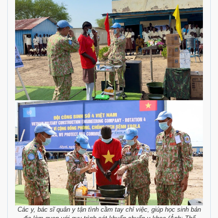
Các y, bác sĩ quân y tận tình cầm tay chỉ việc, giúp học sinh bản