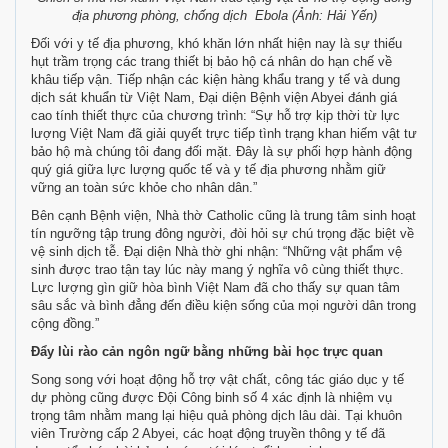
địa phương phòng, chống dịch Ebola (Ảnh: Hải Yến)
Đối với y tế địa phương, khó khăn lớn nhất hiện nay là sự thiếu
hụt trầm trọng các trang thiết bị bảo hộ cá nhân do hạn chế về
khâu tiếp vận. Tiếp nhận các kiện hàng khẩu trang y tế và dung
dịch sát khuẩn từ Việt Nam, Đại diện Bệnh viện Abyei đánh giá
cao tính thiết thực của chương trình: “Sự hỗ trợ kịp thời từ lực
lượng Việt Nam đã giải quyết trực tiếp tình trạng khan hiếm vật tư
bảo hộ mà chúng tôi đang đối mặt. Đây là sự phối hợp hành động
quý giá giữa lực lượng quốc tế và y tế địa phương nhằm giữ
vững an toàn sức khỏe cho nhân dân.”
Bên cạnh Bệnh viện, Nhà thờ Catholic cũng là trung tâm sinh hoạt
tín ngưỡng tập trung đông người, đòi hỏi sự chú trọng đặc biệt về
vệ sinh dịch tễ. Đại diện Nhà thờ ghi nhận: “Những vật phẩm vệ
sinh được trao tận tay lúc này mang ý nghĩa vô cùng thiết thực.
Lực lượng gìn giữ hòa bình Việt Nam đã cho thấy sự quan tâm
sâu sắc và bình đẳng đến điều kiện sống của mọi người dân trong
cộng đồng.”
Đẩy lùi rào cản ngôn ngữ bằng những bài học trực quan
Song song với hoạt động hỗ trợ vật chất, công tác giáo dục y tế
dự phòng cũng được Đội Công binh số 4 xác định là nhiệm vụ
trọng tâm nhằm mang lại hiệu quả phòng dịch lâu dài. Tại khuôn
viên Trường cấp 2 Abyei, các hoạt động truyền thông y tế đã