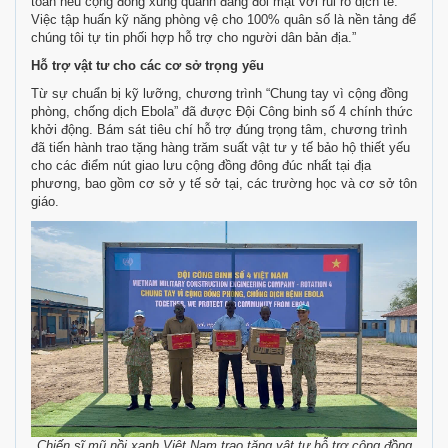
toàn nếu cộng đồng xung quanh đang đối mặt với rủi ro dịch tễ.
Việc tập huấn kỹ năng phòng vệ cho 100% quân số là nền tảng để
chúng tôi tự tin phối hợp hỗ trợ cho người dân bản địa.”
Hỗ trợ vật tư cho các cơ sở trọng yếu
Từ sự chuẩn bị kỹ lưỡng, chương trình “Chung tay vì cộng đồng
phòng, chống dịch Ebola” đã được Đội Công binh số 4 chính thức
khởi động. Bám sát tiêu chí hỗ trợ đúng trọng tâm, chương trình
đã tiến hành trao tặng hàng trăm suất vật tư y tế bảo hộ thiết yếu
cho các điểm nút giao lưu cộng đồng đông đúc nhất tại địa
phương, bao gồm cơ sở y tế sở tại, các trường học và cơ sở tôn
giáo.
Chiến sĩ mũ nồi xanh Việt Nam trao tặng vật tư hỗ trợ cộng đồng