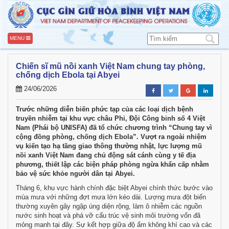
MENU
Chiến sĩ mũ nồi xanh Việt Nam chung tay phòng,
chống dịch Ebola tại Abyei
24/06/2026
Trước những diễn biến phức tạp của các loại dịch bệnh
truyền nhiễm tại khu vực châu Phi, Đội Công binh số 4 Việt
Nam (Phái bộ UNISFA) đã tổ chức chương trình “Chung tay vì
cộng đồng phòng, chống dịch Ebola”. Vượt ra ngoài nhiệm
vụ kiến tạo hạ tầng giao thông thường nhật, lực lượng mũ
nồi xanh Việt Nam đang chủ động sát cánh cùng y tế địa
phương, thiết lập các biện pháp phòng ngừa khẩn cấp nhằm
bảo vệ sức khỏe người dân tại Abyei.
Tháng 6, khu vực hành chính đặc biệt Abyei chính thức bước vào
mùa mưa với những đợt mưa lớn kéo dài. Lượng mưa đột biến
thường xuyên gây ngập úng diện rộng, làm ô nhiễm các nguồn
nước sinh hoạt và phá vỡ cấu trúc vệ sinh môi trường vốn đã
mỏng manh tại đây. Sự kết hợp giữa độ ẩm không khí cao và các