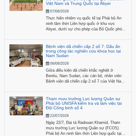
Việt Nam và Trung Quốc tại Abyei
07/08/2026
Thực hiện nhiệm vụ quốc tế tại Phái bộ An
ninh lâm thời Liên hợp quốc ở khu vực
Abyei, dưới sự cho phép của Bộ Quốc phòng
hai nước Việt Nam và Trung Quốc, Đội Công
binh số 4 Việt Nam phối hợp cùng các đơn vị
bạn của Trung Quốc tổ chức chuỗi hoạt động
Bệnh viện dã chiến cấp 2 số 7: Dấu ấn
giao lưu văn hóa, thể thao từ ngày 4-18/8.
trong công tác nghiên cứu khoa học tại
Nam Sudan
06/08/2026
Giữa điều kiện dã chiến khắc nghiệt ở
Bentiu, Nam Sudan, các cán bộ, nhân viên
Bệnh viện dã chiến cấp 2 số 7 của Việt Nam
không chỉ hoàn thành nhiệm vụ khám, cấp
cứu, điều trị cho lực lượng gìn giữ hòa bình
Liên hợp quốc mà còn tích cực tiến hành
Tham mưu trưởng Lực lượng Quân sự
nghiên cứu khoa học gắn với thực tiễn nhiệm
Phái bộ UNISFA kiểm tra và làm việc tại
Đội Công binh số 4
vụ.
22/07/2026
Ngày 22/7, Đại tá Radouan Khamid, Tham
mưu trưởng Lực lượng Quân sự (FCOS)
Phái bộ An ninh lâm thời Liên hợp quốc tại