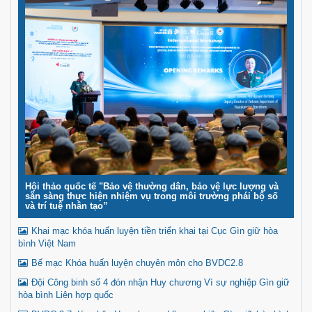
bàn.
Hội thảo quốc tế "Bảo vệ thường dân, bảo vệ lực lượng và
sẵn sàng thực hiện nhiệm vụ trong môi trường phái bộ số
và trí tuệ nhân tạo”
Khai mạc khóa huấn luyện tiền triển khai tại Cục Gìn giữ hòa
bình Việt Nam
Bế mạc Khóa huấn luyện chuyên môn cho BVDC2.8
Đội Công binh số 4 đón nhận Huy chương Vì sự nghiệp Gìn giữ
hòa bình Liên hợp quốc