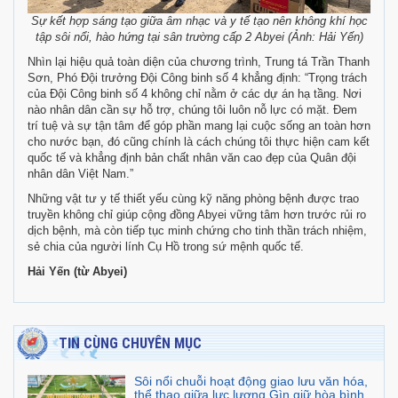
Sự kết hợp sáng tạo giữa âm nhạc và y tế tạo nên không khí học
tập sôi nổi, hào hứng tại sân trường cấp 2 Abyei (Ảnh: Hải Yến)
Nhìn lại hiệu quả toàn diện của chương trình, Trung tá Trần Thanh
Sơn, Phó Đội trưởng Đội Công binh số 4 khẳng định: “Trọng trách
của Đội Công binh số 4 không chỉ nằm ở các dự án hạ tầng. Nơi
nào nhân dân cần sự hỗ trợ, chúng tôi luôn nỗ lực có mặt. Đem
trí tuệ và sự tận tâm để góp phần mang lại cuộc sống an toàn hơn
cho nước bạn, đó cũng chính là cách chúng tôi thực hiện cam kết
quốc tế và khẳng định bản chất nhân văn cao đẹp của Quân đội
nhân dân Việt Nam.”
Những vật tư y tế thiết yếu cùng kỹ năng phòng bệnh được trao
truyền không chỉ giúp cộng đồng Abyei vững tâm hơn trước rủi ro
dịch bệnh, mà còn tiếp tục minh chứng cho tinh thần trách nhiệm,
sẻ chia của người lính Cụ Hồ trong sứ mệnh quốc tế.
Hải Yến (từ Abyei)
TIN CÙNG CHUYÊN MỤC
Sôi nổi chuỗi hoạt động giao lưu văn hóa,
thể thao giữa lực lượng Gìn giữ hòa bình