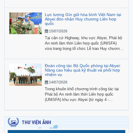
khu vực Abyei (UNISFA) đã đến thăm và làm
việc trực tiếp tại Đội Công binh số 4 Việt
Nam. Buổi làm việc tập trung rà soát công
Lực lượng Gìn giữ hòa bình Việt Nam tại
tác hiệp đồng tác chiến, tiến độ triển khai các
Abyei đón nhận Huy chương Liên hợp
quốc
nhiệm vụ kỹ thuật quân sự và khả năng bảo
đảm hậu cần - kỹ thuật tại địa bàn.
15/07/2026
Tại căn cứ Highway, khu vực Abyei, Phái bộ
An ninh lâm thời Liên hợp quốc (UNISFA)
vừa trang trọng tổ chức Lễ trao Huy chương
“Vì sự nghiệp Gìn giữ hòa bình Liên hợp
quốc” cho 184 cán bộ, nhân viên Đội Công
binh số 4 cùng các sĩ quan cá nhân đang làm
Đoàn công tác Bộ Quốc phòng tại Abyei:
nhiệm vụ tại Phái bộ.
Nâng cao hiệu quả kỹ thuật và phối hợp
nhiệm vụ
14/07/2026
Trong khuôn khổ chương trình công tác tại
Phái bộ An ninh lâm thời Liên hợp quốc
(UNISFA) khu vực Abyei (từ ngày 4 -
28/7/2026), Đoàn công tác Bộ Quốc phòng
Việt Nam do Đại tá Phạm Tân Phong, Phó
Cục trưởng Cục Gìn giữ hòa bình Việt Nam
làm trưởng đoàn, đang tích cực triển khai
THƯ VIỆN ẢNH
chuỗi hoạt động kiểm tra toàn diện, hỗ trợ kỹ
thuật, phối hợp và trao đổi công tác tại địa