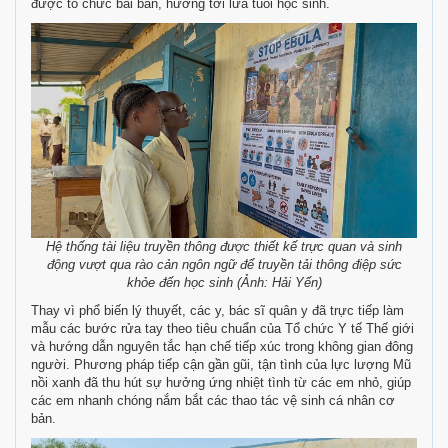
được tổ chức bài bản, hướng tới lứa tuổi học sinh.
Hệ thống tài liệu truyền thông được thiết kế trực quan và sinh
động vượt qua rào cản ngôn ngữ để truyền tải thông điệp sức
khỏe đến học sinh (Ảnh: Hải Yến)
Thay vì phổ biến lý thuyết, các y, bác sĩ quân y đã trực tiếp làm
mẫu các bước rửa tay theo tiêu chuẩn của Tổ chức Y tế Thế giới
và hướng dẫn nguyên tắc hạn chế tiếp xúc trong không gian đông
người. Phương pháp tiếp cận gần gũi, tận tình của lực lượng Mũ
nồi xanh đã thu hút sự hưởng ứng nhiệt tình từ các em nhỏ, giúp
các em nhanh chóng nắm bắt các thao tác vệ sinh cá nhân cơ
bản.