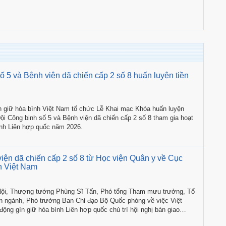
ố 5 và Bệnh viện dã chiến cấp 2 số 8 huấn luyện tiền
n giữ hòa bình Việt Nam tổ chức Lễ Khai mạc Khóa huấn luyện
 Đội Công binh số 5 và Bệnh viện dã chiến cấp 2 số 8 tham gia hoạt
ình Liên hợp quốc năm 2026.
iện dã chiến cấp 2 số 8 từ Học viện Quân y về Cục
h Việt Nam
 Nội, Thượng tướng Phùng Sĩ Tấn, Phó tổng Tham mưu trưởng, Tổ
ên ngành, Phó trưởng Ban Chỉ đạo Bộ Quốc phòng về việc Việt
ộng gìn giữ hòa bình Liên hợp quốc chủ trì hội nghị bàn giao
viện dã chiến cấp 2 số 8 từ Học viện Quân y về Cục Gìn giữ hòa