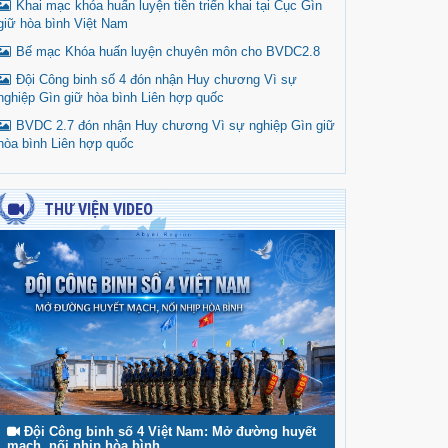
Khai mạc khóa huấn luyện tiền triển khai tại Cục Gìn
giữ hòa bình Việt Nam
Bế mạc Khóa huấn luyện chuyên môn cho BVDC2.8
Đội Công binh số 4 đón nhận Huy chương Vì sự
nghiệp Gìn giữ hòa bình Liên hợp quốc
BVDC 2.7 đón nhận Huy chương Vì sự nghiệp Gìn giữ
hòa bình Liên hợp quốc
THƯ VIỆN VIDEO
Đội Công binh số 4 Việt Nam: Mở đường huyết
mạch, nối nhịp hòa bình