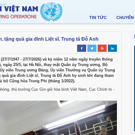
TIN TỨC
CHUYỂN 
ặng quà gia đình Liệt sĩ, Trung tá Đỗ Anh
(27/7/1947 - 27/7/2026) và kỷ niệm 12 năm ngày truyền thống
), ngày 25/5, tại Hà Nội, thay mặt Quân ủy Trung ương, Bộ
y viên Trung ương Đảng, Ủy viên Thường vụ Quân ủy Trung
uà gia đình Liệt sĩ, Trung tá Đỗ Anh hy sinh khi đang tham
i bộ Cộng hòa Trung Phi (tháng 1/2022).
òng, thủ trưởng Cục Gìn giữ hòa bình Việt Nam, Cục Chính trị -