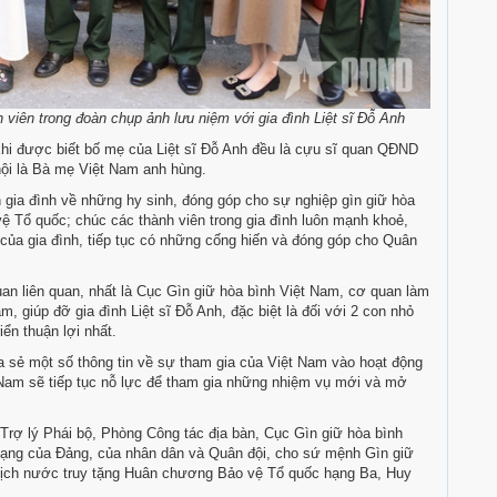
iên trong đoàn chụp ảnh lưu niệm với gia đình Liệt sĩ Đỗ Anh
i được biết bố mẹ của Liệt sĩ Đỗ Anh đều là cựu sĩ quan QĐND
nội là Bà mẹ Việt Nam anh hùng.
ia đình về những hy sinh, đóng góp cho sự nghiệp gìn giữ hòa
ệ Tổ quốc; chúc các thành viên trong gia đình luôn mạnh khoẻ,
p của gia đình, tiếp tục có những cống hiến và đóng góp cho Quân
 liên quan, nhất là Cục Gìn giữ hòa bình Việt Nam, cơ quan làm
, giúp đỡ gia đình Liệt sĩ Đỗ Anh, đặc biệt là đối với 2 con nhỏ
iển thuận lợi nhất.
sẻ một số thông tin về sự tham gia của Việt Nam vào hoạt động
Nam sẽ tiếp tục nỗ lực để tham gia những nhiệm vụ mới và mở
 Trợ lý Phái bộ, Phòng Công tác địa bàn, Cục Gìn giữ hòa bình
mạng của Đảng, của nhân dân và Quân đội, cho sứ mệnh Gìn giữ
tịch nước truy tặng Huân chương Bảo vệ Tổ quốc hạng Ba, Huy