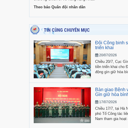
Theo báo Quân đội nhân dân
TIN CÙNG CHUYÊN MỤC
Đội Công binh s
triển khai
20/07/2026
Chiều 20/7, Cục Gì
tiền triển khai cho
động gìn giữ hòa b
Bàn giao Bệnh v
Gìn giữ hòa bìn
17/07/2026
Chiều 17/7, tại Hà
phó Tổ Công tác li
Nam tham gia hoạt đ
nguyên trạng Bệnh 