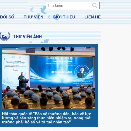
ĐỔI SỐ
THƯ VIỆN
GIỚI THIỆU
LIÊN HỆ
THƯ VIỆN ẢNH
Hội thảo quốc tế "Bảo vệ thường dân, bảo vệ lực
lượng và sẵn sàng thực hiện nhiệm vụ trong môi
trường phái bộ số và trí tuệ nhân tạo”