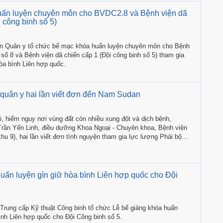
ấn luyện chuyên môn cho BVDC2.8 và Bệnh viện dã
 công binh số 5)
ện Quân y tổ chức bế mạc khóa huấn luyện chuyên môn cho Bệnh
 số 8 và Bệnh viện dã chiến cấp 1 (Đội công binh số 5) tham gia
òa bình Liên hợp quốc.
quân y hai lần viết đơn đến Nam Sudan
, hiểm nguy nơi vùng đất còn nhiều xung đột và dịch bệnh,
ần Yến Linh, điều dưỡng Khoa Ngoại - Chuyên khoa, Bệnh viện
u 9), hai lần viết đơn tình nguyện tham gia lực lượng Phái bộ
iên hợp quốc.
uấn luyện gìn giữ hòa bình Liên hợp quốc cho Đội
Trung cấp Kỹ thuật Công binh tổ chức Lễ bế giảng khóa huấn
ình Liên hợp quốc cho Đội Công binh số 5.