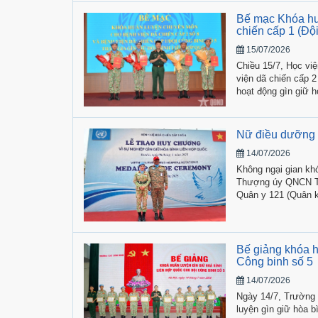
bình Việt Nam.
Bế mạc Khóa hu
chiến cấp 1 (Đội
15/07/2026
Chiều 15/7, Học vi
viện dã chiến cấp 2
hoạt động gìn giữ h
Nữ điều dưỡng 
14/07/2026
Không ngại gian khó
Thượng úy QNCN Tr
Quân y 121 (Quân kh
Gìn giữ hòa bình L
Bế giảng khóa h
Công binh số 5
14/07/2026
Ngày 14/7, Trường 
luyện gìn giữ hòa b