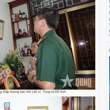
thắp hương bàn thờ Liệt sĩ, Trung tá Đỗ Anh