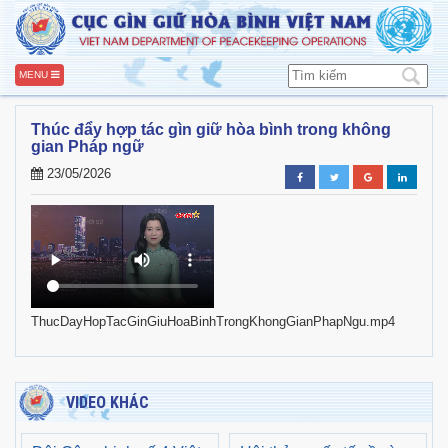
MENU
Thúc đẩy hợp tác gìn giữ hòa bình trong không
gian Pháp ngữ
23/05/2026
ThucDayHopTacGinGiuHoaBinhTrongKhongGianPhapNgu.mp4
VIDEO KHÁC