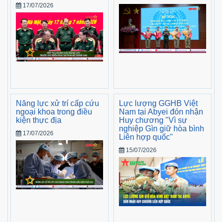
17/07/2026
Năng lực xử trí cấp cứu
Lực lượng GGHB Việt
ngoại khoa trong điều
Nam tại Abyei đón nhận
kiện thực địa
Huy chương "Vì sự
nghiệp Gìn giữ hòa bình
17/07/2026
Liên hợp quốc"
15/07/2026