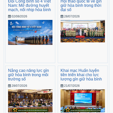
Đội Công binh số 4 Việt
Hội thảo quốc tế về gìn
Nam: Mở đường huyết
giữ hòa bình trong thời
mạch, nối nhịp hòa bình
đại số
02/08/2026
28/07/2026
Nâng cao năng lực gìn
Khai mạc Huấn luyện
giữ hòa bình trong môi
tiền triển khai cho lực
trường số
lượng gìn giữ hòa bình
28/07/2026
21/07/2026