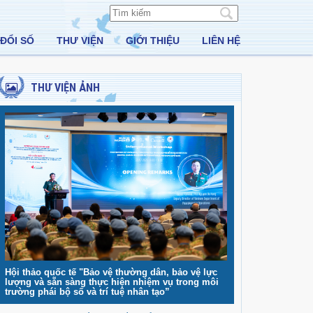
ĐỔI SỐ
THƯ VIỆN
GIỚI THIỆU
LIÊN HỆ
THƯ VIỆN ẢNH
Hội thảo quốc tế "Bảo vệ thường dân, bảo vệ lực
lượng và sẵn sàng thực hiện nhiệm vụ trong môi
trường phái bộ số và trí tuệ nhân tạo”