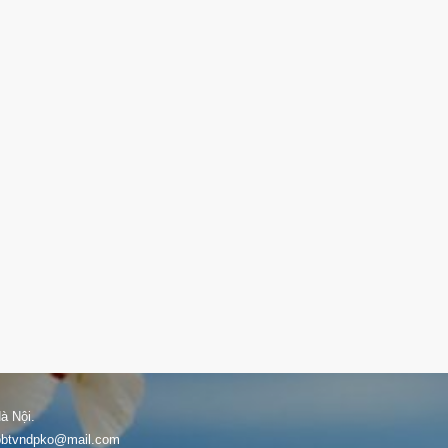
à Nội.
: bbtvndpko@mail.com