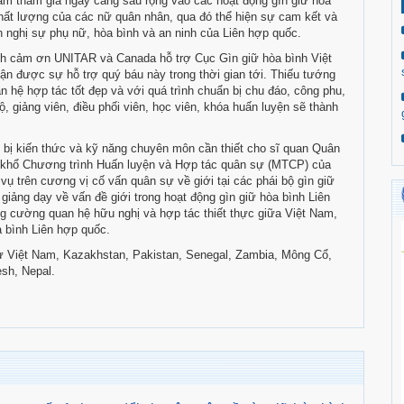
 Nam tham gia ngày càng sâu rộng vào các hoạt động gìn giữ hòa
chất lượng của các nữ quân nhân, qua đó thể hiện sự cam kết và
nghị sự phụ nữ, hòa bình và an ninh của Liên hợp quốc.
h cảm ơn UNITAR và Canada hỗ trợ Cục Gìn giữ hòa bình Việt
n được sự hỗ trợ quý báu này trong thời gian tới. Thiếu tướng
 hệ hợp tác tốt đẹp và với quá trình chuẩn bị chu đáo, công phu,
, giảng viên, điều phối viên, học viên, khóa huấn luyện sẽ thành
 bị kiến thức và kỹ năng chuyên môn cần thiết cho sĩ quan
Quân
n khổ Chương trình Huấn luyện và Hợp tác quân sự (MTCP) của
vụ trên cương vị cố vấn quân sự về giới tại các phái bộ gìn giữ
iảng dạy về vấn đề giới trong hoạt động gìn giữ hòa bình Liên
ng cường quan hệ hữu nghị và hợp tác thiết thực giữa Việt Nam,
a bình Liên hợp quốc.
từ Việt Nam, Kazakhstan, Pakistan, Senegal, Zambia, Mông Cổ,
sh, Nepal.