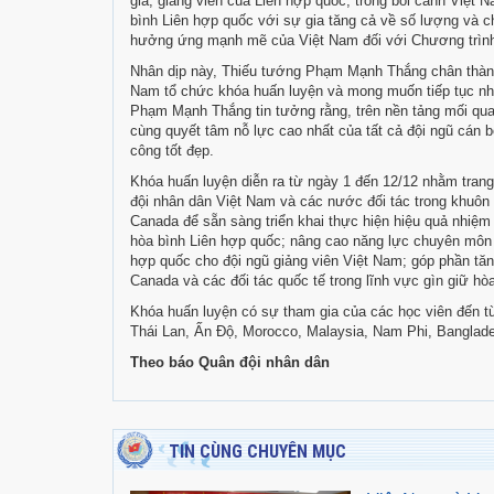
gia, giảng viên của Liên hợp quốc, trong bối cảnh Việt
bình Liên hợp quốc với sự gia tăng cả về số lượng và 
hưởng ứng mạnh mẽ của Việt Nam đối với Chương trình 
Nhân dịp này, Thiếu tướng Phạm Mạnh Thắng chân thàn
Nam tổ chức khóa huấn luyện và mong muốn tiếp tục nhậ
Phạm Mạnh Thắng tin tưởng rằng, trên nền tảng mối quan
cùng quyết tâm nỗ lực cao nhất của tất cả đội ngũ cán bộ
công tốt đẹp.
Khóa huấn luyện diễn ra từ ngày 1 đến 12/12 nhằm trang
đội nhân dân Việt Nam
và các nước đối tác trong khuô
Canada để sẵn sàng triển khai thực hiện hiệu quả nhiệm 
hòa bình Liên hợp quốc; nâng cao năng lực chuyên môn g
hợp quốc cho đội ngũ giảng viên Việt Nam; góp phần tă
Canada và các đối tác quốc tế trong lĩnh vực gìn giữ hò
Khóa huấn luyện có sự tham gia của các học viên đến 
Thái Lan, Ấn Độ, Morocco, Malaysia, Nam Phi, Banglade
Theo báo Quân đội nhân dân
TIN CÙNG CHUYÊN MỤC