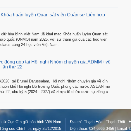
ì Khóa huấn luyện Quan sát viên Quân sự Liên hợp
 giữ hòa bình Việt Nam đã khai mạc Khóa huấn luyện Quan sát
hợp quốc (UNMO) năm 2026, với sự tham gia của các học viên
Belarus cùng 24 học viên Việt Nam.
cực đóng góp tại Hội nghị Nhóm chuyên gia ADMM+ về
 lần thứ 22
/2026, tại Brunei Darussalam, Hội nghị Nhóm chuyên gia về gìn
g khuôn khổ Hội nghị Bộ trưởng Quốc phòng các nước ASEAN mở
hứ 22, chu kỳ 5 (2024 - 2027) đã được tổ chức dưới sự đồng chủ
ussalam và Trung Quốc.
ện tử Cục Gìn giữ hòa bình Việt Nam
Địa chỉ: Thạch Hòa - Thạch Thất - H
ổng cục Chính trị, ngày 25/12/2015
Điện thoại: 024.6666.3456 | Email