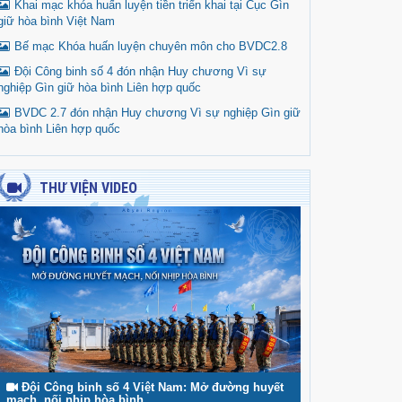
Khai mạc khóa huấn luyện tiền triển khai tại Cục Gìn
giữ hòa bình Việt Nam
Bế mạc Khóa huấn luyện chuyên môn cho BVDC2.8
Đội Công binh số 4 đón nhận Huy chương Vì sự
nghiệp Gìn giữ hòa bình Liên hợp quốc
BVDC 2.7 đón nhận Huy chương Vì sự nghiệp Gìn giữ
hòa bình Liên hợp quốc
THƯ VIỆN VIDEO
Đội Công binh số 4 Việt Nam: Mở đường huyết
mạch, nối nhịp hòa bình