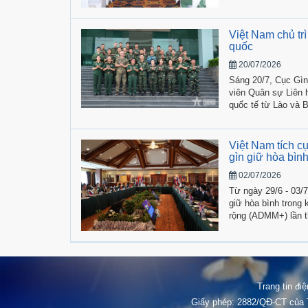
Việt Nam chủ tr
quốc
20/07/2026
Sáng 20/7, Cục Gìn
viên Quân sự Liên 
quốc tế từ Lào và 
Việt Nam tích 
gìn giữ hòa bình
02/07/2026
Từ ngày 29/6 - 03/7
giữ hòa bình tron
rộng (ADMM+) lần t
trì của Brunei Dar
Trang tin đi
Giấy phép: 2882/QĐ-CT của T