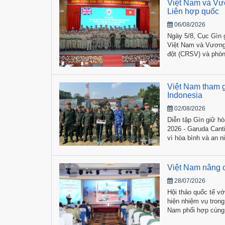
Việt ​Nam và Vư
Liên hợp quốc
06/08/2026
Ngày 5/8, Cục Gìn 
Việt Nam và Vương 
đột (CRSV) và phòng
Việt Nam tham g
Indonesia
02/08/2026
Diễn tập Gìn giữ h
2026 - Garuda Cant
vì hòa bình và an n
Indonesia, có sự th
đến từ 22 quốc gia.
Việt Nam nâng c
28/07/2026
Hội thảo quốc tế v
hiện nhiệm vụ trong
Nam phối hợp cùng
Huấn luyện Quân sự