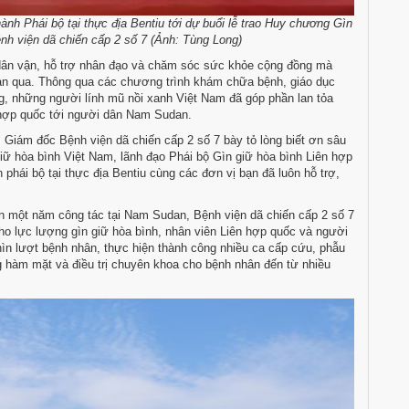
 Phái bộ tại thực địa Bentiu tới dự buổi lễ trao Huy chương Gìn
nh viện dã chiến cấp 2 số 7 (Ảnh: Tùng Long)
 dân vận, hỗ trợ nhân đạo và chăm sóc sức khỏe cộng đồng mà
 gian qua. Thông qua các chương trình khám chữa bệnh, giáo dục
g, những người lính mũ nồi xanh Việt Nam đã góp phần lan tỏa
 hợp quốc tới người dân Nam Sudan.
, Giám đốc Bệnh viện dã chiến cấp 2 số 7 bày tỏ lòng biết ơn sâu
ữ hòa bình Việt Nam, lãnh đạo Phái bộ Gìn giữ hòa bình Liên hợp
ái bộ tại thực địa Bentiu cùng các đơn vị bạn đã luôn hỗ trợ,
gần một năm công tác tại Nam Sudan, Bệnh viện dã chiến cấp 2 số 7
ho lực lượng gìn giữ hòa bình, nhân viên Liên hợp quốc và người
hìn lượt bệnh nhân, thực hiện thành công nhiều ca cấp cứu, phẫu
 hàm mặt và điều trị chuyên khoa cho bệnh nhân đến từ nhiều