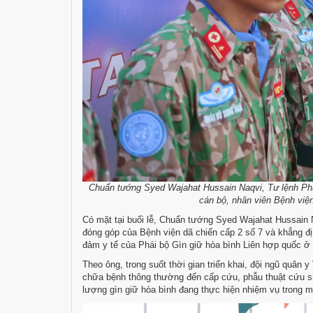
Chuẩn tướng Syed Wajahat Hussain Naqvi, Tư lệnh Phâ
cán bộ, nhân viên Bệnh viện
Có mặt tại buổi lễ, Chuẩn tướng Syed Wajahat Hussain N
đóng góp của Bệnh viện dã chiến cấp 2 số 7 và khẳng địn
đảm y tế của Phái bộ Gìn giữ hòa bình Liên hợp quốc 
Theo ông, trong suốt thời gian triển khai, đội ngũ quân
chữa bệnh thông thường đến cấp cứu, phẫu thuật cứu si
lượng gìn giữ hòa bình đang thực hiện nhiệm vụ trong m