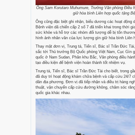
Ông Sam Korutaro Muhumure, Trưởng Văn phòng Điều hành
giữ hòa bình Liên hợp quốc tặng Bệ
Ông cũng đặc biệt ghi nhận, biểu dương các hoạt động
Bệnh viện dã chiến cấp 2 số 7 đã triển khai trong thời
sức khỏe và hỗ trợ các nhóm đối tượng dễ bị tổn thươn
hình ảnh nhân văn của lực lượng gìn giữ hòa bình Liên
Thay mặt đơn vị, Trung tá, Tiến sĩ, Bác sĩ Trần Đức Tài
sắc tới Thủ trưởng Bộ Quốc phòng Việt Nam, Cục Gìn gi
quốc ở Nam Sudan, Phân khu Bắc, Văn phòng điều hành ph
tạo điều kiện để bệnh viện hoàn thành tốt nhiệm vụ.
Trung tá, Tiến sĩ, Bác sĩ Trần Đức Tài cho biết, trong 
đã duy trì hoạt động khám chữa bệnh và cấp cứu 24/7 c
dân địa phương. Đơn vị đã tiếp nhận và điều trị hàng ng
thuật, vận chuyển cấp cứu đường không, chăm sóc răng
quốc gia khác nhau.