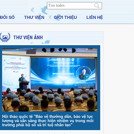
ĐỔI SỐ
THƯ VIỆN
GIỚI THIỆU
LIÊN HỆ
THƯ VIỆN ẢNH
Hội thảo quốc tế "Bảo vệ thường dân, bảo vệ lực
lượng và sẵn sàng thực hiện nhiệm vụ trong môi
trường phái bộ số và trí tuệ nhân tạo”