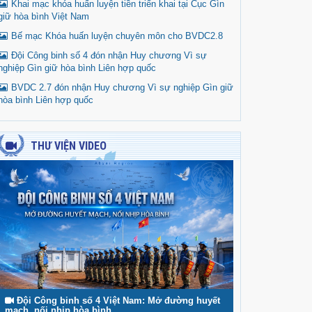
Khai mạc khóa huấn luyện tiền triển khai tại Cục Gìn
giữ hòa bình Việt Nam
Bế mạc Khóa huấn luyện chuyên môn cho BVDC2.8
Đội Công binh số 4 đón nhận Huy chương Vì sự
nghiệp Gìn giữ hòa bình Liên hợp quốc
BVDC 2.7 đón nhận Huy chương Vì sự nghiệp Gìn giữ
hòa bình Liên hợp quốc
THƯ VIỆN VIDEO
Đội Công binh số 4 Việt Nam: Mở đường huyết
mạch, nối nhịp hòa bình