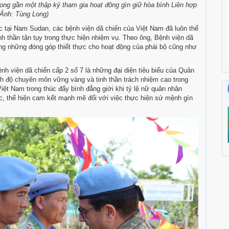
rong gần một thập kỷ tham gia hoạt động gìn giữ hòa bình Liên hợp
(Ảnh: Tùng Long)
c tại Nam Sudan, các bệnh viện dã chiến của Việt Nam đã luôn thể
h thần tận tụy trong thực hiện nhiệm vụ. Theo ông, Bệnh viện dã
bằng những đóng góp thiết thực cho hoạt động của phái bộ cũng như
nh viện dã chiến cấp 2 số 7 là những đại diện tiêu biểu của Quân
ình độ chuyên môn vững vàng và tinh thần trách nhiệm cao trong
iệt Nam trong thúc đẩy bình đẳng giới khi tỷ lệ nữ quân nhân
c, thể hiện cam kết mạnh mẽ đối với việc thực hiện sứ mệnh gìn