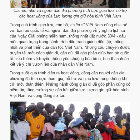
Các em nhỏ và người dân địa phương tích cực giao lưu, hỗ trợ
các hoạt động của Lực lượng gìn giữ hòa bình Việt Nam
Trong quá trình giao lưu, cán bộ, chiến sĩ Việt Nam cũng chia sẻ
với bạn bè quốc tế và người dân địa phương về ý nghĩa lịch sử
của Ngày Giải phóng miền nam, thống nhất đất nước 30/4 - dấu
mốc quan trọng trong hành trình đấu tranh giành độc lập, thống
nhất và phát triển của dân tộc Việt Nam. Những câu chuyện được
truyền tải một cách giản dị, gần gũi đã góp phần giúp bạn bè quốc
tế hiểu thêm về truyền thống yêu chuộng hòa bình, tinh thần đoàn
kết và ý chí vươn lên của nhân dân Việt Nam.
Trong suốt quá trình diễn ra hoạt động, đông đảo người dân địa
phương đã tích cực tham gia, hỗ trợ và giao lưu trong không khí
cởi mở, thân thiện. Những hành động giản dị đã góp phần củng cố
niềm tin, tăng cường sự gắn kết giữa lực lượng gìn giữ hòa bình
Việt Nam và cộng đồng sở tại.