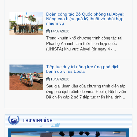
“Vì sự nghiệp Gìn giữ hòa bình Liên hợp
quốc” cho 184 cán bộ, nhân viên Đội Công
binh số 4 cùng các sĩ quan cá nhân đang làm
Đoàn công tác Bộ Quốc phòng tại Abyei:
nhiệm vụ tại Phái bộ.
Nâng cao hiệu quả kỹ thuật và phối hợp
nhiệm vụ
14/07/2026
Trong khuôn khổ chương trình công tác tại
Phái bộ An ninh lâm thời Liên hợp quốc
(UNISFA) khu vực Abyei (từ ngày 4 -
28/7/2026), Đoàn công tác Bộ Quốc phòng
Việt Nam do Đại tá Phạm Tân Phong, Phó
Cục trưởng Cục Gìn giữ hòa bình Việt Nam
Tiếp tục duy trì năng lực ứng phó dịch
làm trưởng đoàn, đang tích cực triển khai
bệnh do virus Ebola
chuỗi hoạt động kiểm tra toàn diện, hỗ trợ kỹ
13/07/2026
thuật, phối hợp và trao đổi công tác tại địa
Sau giai đoạn đầu của chương trình diễn tập
bàn.
ứng phó dịch bệnh do virus Ebola, Bệnh viện
Dã chiến cấp 2 số 7 tiếp tục triển khai tình
huống diễn tập nâng cao với giả định xuất
hiện đồng thời nhiều trường hợp nghi nhiễm
Ebola cần được tiếp nhận, cách ly và xử trí
khẩn cấp.
THƯ VIỆN ẢNH