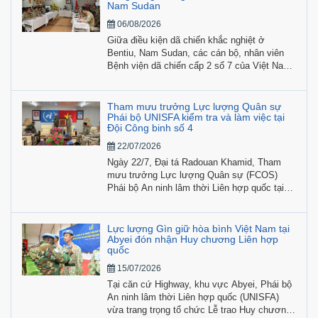
Nam Sudan
06/08/2026
Giữa điều kiện dã chiến khắc nghiệt ở
Bentiu, Nam Sudan, các cán bộ, nhân viên
Bệnh viện dã chiến cấp 2 số 7 của Việt Nam
không chỉ hoàn thành nhiệm vụ khám, cấp
cứu, điều trị cho lực lượng gìn giữ hòa bình
Liên hợp quốc mà còn tích cực tiến hành
Tham mưu trưởng Lực lượng Quân sự
nghiên cứu khoa học gắn với thực tiễn nhiệm
Phái bộ UNISFA kiểm tra và làm việc tại
Đội Công binh số 4
vụ.
22/07/2026
Ngày 22/7, Đại tá Radouan Khamid, Tham
mưu trưởng Lực lượng Quân sự (FCOS)
Phái bộ An ninh lâm thời Liên hợp quốc tại
khu vực Abyei (UNISFA) đã đến thăm và làm
việc trực tiếp tại Đội Công binh số 4 Việt
Nam. Buổi làm việc tập trung rà soát công
Lực lượng Gìn giữ hòa bình Việt Nam tại
tác hiệp đồng tác chiến, tiến độ triển khai các
Abyei đón nhận Huy chương Liên hợp
quốc
nhiệm vụ kỹ thuật quân sự và khả năng bảo
đảm hậu cần - kỹ thuật tại địa bàn.
15/07/2026
Tại căn cứ Highway, khu vực Abyei, Phái bộ
An ninh lâm thời Liên hợp quốc (UNISFA)
vừa trang trọng tổ chức Lễ trao Huy chương