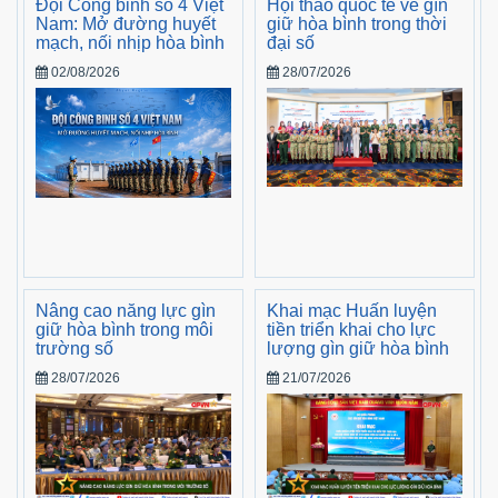
Đội Công binh số 4 Việt
Hội thảo quốc tế về gìn
Nam: Mở đường huyết
giữ hòa bình trong thời
mạch, nối nhịp hòa bình
đại số
02/08/2026
28/07/2026
Nâng cao năng lực gìn
Khai mạc Huấn luyện
giữ hòa bình trong môi
tiền triển khai cho lực
trường số
lượng gìn giữ hòa bình
28/07/2026
21/07/2026