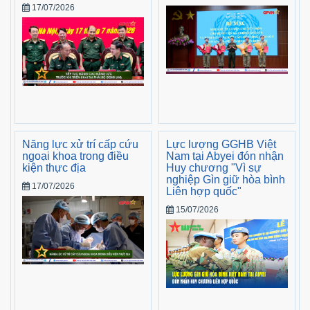
17/07/2026
Năng lực xử trí cấp cứu
Lực lượng GGHB Việt
ngoại khoa trong điều
Nam tại Abyei đón nhận
kiện thực địa
Huy chương "Vì sự
nghiệp Gìn giữ hòa bình
17/07/2026
Liên hợp quốc"
15/07/2026