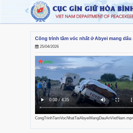
Công trình tầm vóc nhất ở Abyei mang dấu
25/04/2026
CongTrinhTamVocNhatTaiAbyeiMangDauAnVietNam.mp