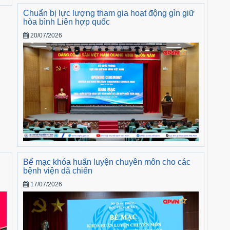
Chuẩn bị lực lượng tham gia hoạt động gìn giữ
hòa bình Liên hợp quốc
20/07/2026
i
Bế mạc khóa huấn luyện chuyên môn cho các
bệnh viện dã chiến
17/07/2026