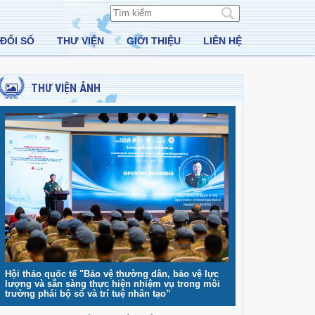
ĐỔI SỐ
THƯ VIỆN
GIỚI THIỆU
LIÊN HỆ
THƯ VIỆN ẢNH
Hội thảo quốc tế "Bảo vệ thường dân, bảo vệ lực
lượng và sẵn sàng thực hiện nhiệm vụ trong môi
trường phái bộ số và trí tuệ nhân tạo”