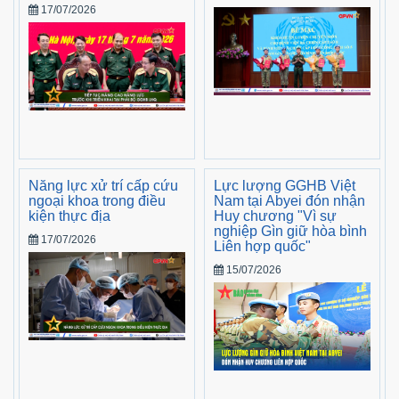
17/07/2026
Năng lực xử trí cấp cứu
Lực lượng GGHB Việt
ngoại khoa trong điều
Nam tại Abyei đón nhận
kiện thực địa
Huy chương "Vì sự
nghiệp Gìn giữ hòa bình
17/07/2026
Liên hợp quốc"
15/07/2026