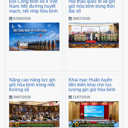
Đội Công binh số 4 Việt
Hội thảo quốc tế về gìn
Nam: Mở đường huyết
giữ hòa bình trong thời
mạch, nối nhịp hòa bình
đại số
02/08/2026
28/07/2026
Nâng cao năng lực gìn
Khai mạc Huấn luyện
giữ hòa bình trong môi
tiền triển khai cho lực
trường số
lượng gìn giữ hòa bình
28/07/2026
21/07/2026