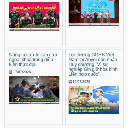
Năng lực xử trí cấp cứu
Lực lượng GGHB Việt
ngoại khoa trong điều
Nam tại Abyei đón nhận
kiện thực địa
Huy chương "Vì sự
nghiệp Gìn giữ hòa bình
17/07/2026
Liên hợp quốc"
15/07/2026