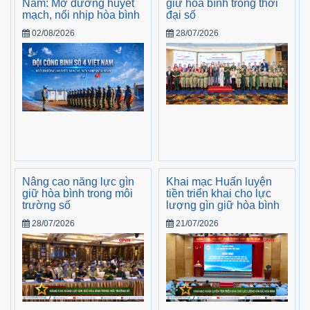
Nam: Mở đường huyết
giữ hòa bình trong thời
mạch, nối nhịp hòa bình
đại số
02/08/2026
28/07/2026
Nâng cao năng lực gìn
Khai mạc Huấn luyện
giữ hòa bình trong môi
tiền triển khai cho lực
trường số
lượng gìn giữ hòa bình
28/07/2026
21/07/2026